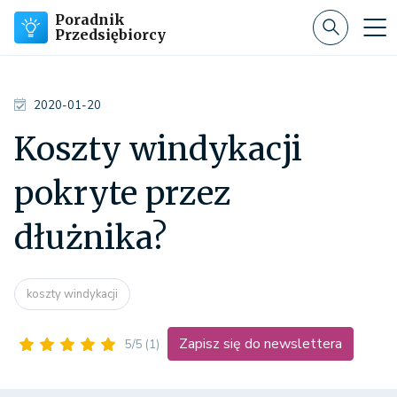
Poradnik
Przedsiębiorcy
2020-01-20
Koszty windykacji
pokryte przez
dłużnika?
koszty windykacji
Zapisz się do newslettera
5/5
(1)