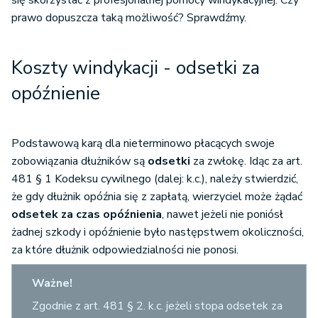
się skorzystać z profesjonalnej pomocy windykacyjnej. Czy
prawo dopuszcza taką możliwość? Sprawdźmy.
Koszty windykacji - odsetki za
opóźnienie
Podstawową karą dla nieterminowo płacących swoje
zobowiązania
dłużników
są
odsetki
za zwłokę. Idąc za art.
481 § 1 Kodeksu cywilnego (dalej: k.c.), należy stwierdzić,
że gdy dłużnik opóźnia się z zapłatą, wierzyciel może żądać
odsetek za czas opóźnienia
, nawet jeżeli nie poniósł
żadnej szkody i opóźnienie było następstwem okoliczności,
za które dłużnik odpowiedzialności nie ponosi.
Ważne!
Zgodnie z art. 481 § 2. k.c. jeżeli stopa odsetek za