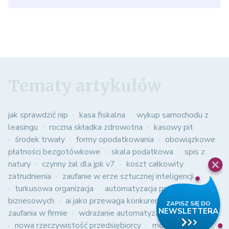
Tematy artykułów
jak sprawdzić nip
kasa fiskalna
wykup samochodu z
leasingu
roczna składka zdrowotna
kasowy pit
środek trwały
formy opodatkowania
obowiązkowe
płatności bezgotówkowe
skala podatkowa
spis z
natury
czynny żal dla jpk v7
koszt całkowity
zatrudnienia
zaufanie w erze sztucznej inteligencji
turkusowa organizacja
automatyzacja procesów
biznesowych
ai jako przewaga konkurencyjna
kultura
zaufania w firmie
wdrażanie automatyzacji w firmie
nowa rzeczywistość przedsiębiorcy
modele