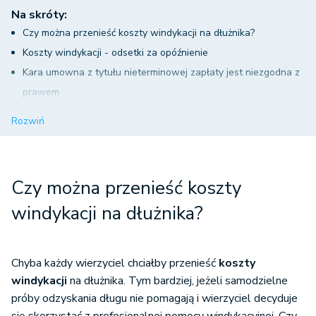
Na skróty:
Czy można przenieść koszty windykacji na dłużnika?
Koszty windykacji - odsetki za opóźnienie
Kara umowna z tytułu nieterminowej zapłaty jest niezgodna z
prawem
Ryczałtowa opłata oraz procentowa stawka z tytułu
Rozwiń
windykacji przeniesiona na dłużnika
Windykacja sądowa może być kosztem przeniesionym na
dłużnika - ale nie zawsze!
Czy można przenieść koszty
windykacji na dłużnika?
Chyba każdy wierzyciel chciałby przenieść
koszty
windykacji
na dłużnika. Tym bardziej, jeżeli samodzielne
próby odzyskania długu nie pomagają i wierzyciel decyduje