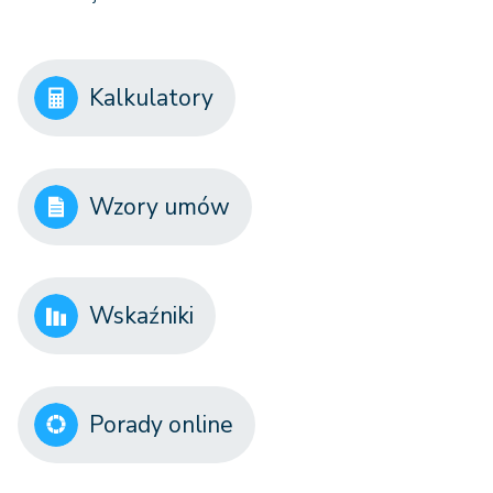
Kalkulatory
Wzory umów
Wskaźniki
Porady online