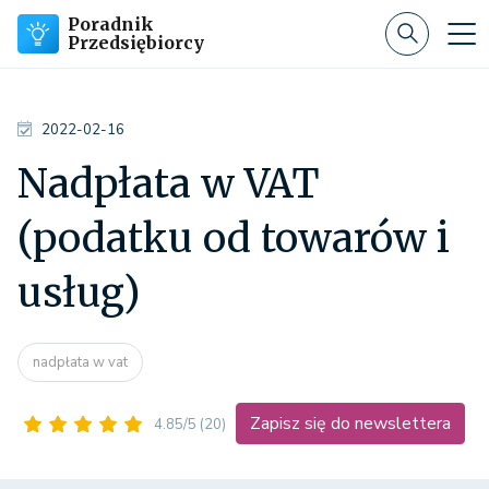
Poradnik
Przedsiębiorcy
2022-02-16
Nadpłata w VAT
(podatku od towarów i
usług)
nadpłata w vat
Zapisz się do newslettera
4.85/5
(20)