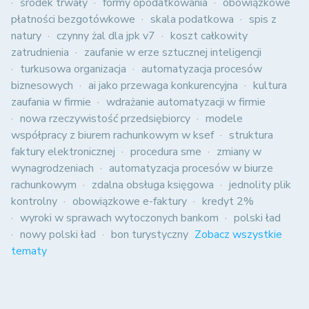
środek trwały
formy opodatkowania
obowiązkowe
płatności bezgotówkowe
skala podatkowa
spis z
natury
czynny żal dla jpk v7
koszt całkowity
zatrudnienia
zaufanie w erze sztucznej inteligencji
turkusowa organizacja
automatyzacja procesów
biznesowych
ai jako przewaga konkurencyjna
kultura
zaufania w firmie
wdrażanie automatyzacji w firmie
nowa rzeczywistość przedsiębiorcy
modele
współpracy z biurem rachunkowym w ksef
struktura
faktury elektronicznej
procedura sme
zmiany w
wynagrodzeniach
automatyzacja procesów w biurze
rachunkowym
zdalna obsługa księgowa
jednolity plik
kontrolny
obowiązkowe e-faktury
kredyt 2%
wyroki w sprawach wytoczonych bankom
polski ład
nowy polski ład
bon turystyczny
Zobacz wszystkie
tematy