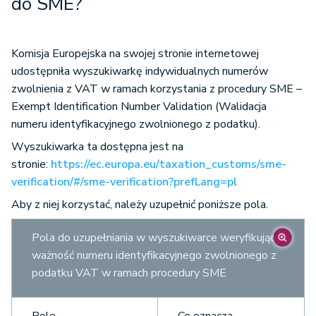
do SME?
podatnika zgodnie z
tamtejszymi
standardami
Komisja Europejska na swojej stronie internetowej
nadawania NIP-u
udostępniła wyszukiwarkę indywidualnych numerów
zwolnienia z VAT w ramach korzystania z procedury SME –
Exempt Identification Number Validation (Walidacja
Myślnik
–
numeru identyfikacyjnego zwolnionego z podatku).
Wyszukiwarka ta dostępna jest na
Sufiks
EX
stronie:
https://ec.europa.eu/taxation_customs/sme-
verification/#/sme-verification?prefLang=pl
Aby z niej korzystać, należy uzupełnić poniższe pola.
Pola do uzupełniania w wyszukiwarce weryfikującej
ważność numeru identyfikacyjnego zwolnionego z
podatku VAT w ramach procedury SME