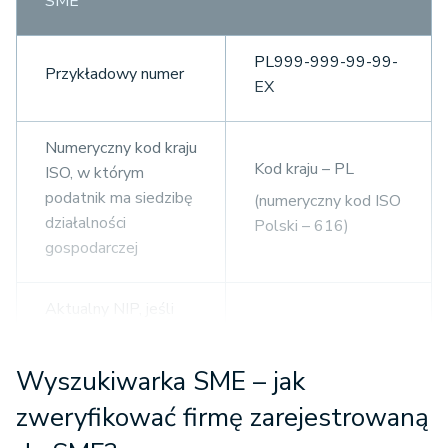
SME
PL999-999-99-99-
Przykładowy numer
EX
Numeryczny kod kraju
Kod kraju – PL
ISO, w którym
podatnik ma siedzibę
(numeryczny kod ISO
działalności
Polski – 616)
gospodarczej
Aktualny NIP, jeśli
mowa o polskich
podatnikach.
Wyszukiwarka SME – jak
W innych krajach UE
zweryfikować firmę zarejestrowaną
NIP nadany w kraju
999-99-99-99
UE siedziby