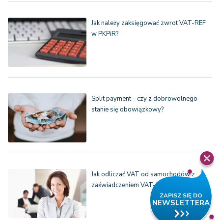
Jak należy zaksięgować zwrot VAT-REF
w PKPiR?
Split payment - czy z dobrowolnego
stanie się obowiązkowy?
Jak odliczać VAT od samochodów z
zaświadczeniem VAT-2 po…