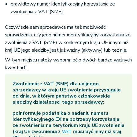
działalności
podatnika)
prawidłowy numer identyfikacyjny korzystania ze
zwolnienia z VAT (SME).
Państwo
Oczywiście sam sprzedawca ma też możliwość
członkowskie, w
sprawdzenia, czy jego numer identyfikacyjny korzystania ze
którym podatnik
Member State(s) of
zwolnienia z VAT (SME) w konkretnym kraju UE innym niż
korzysta ze
Exemption
kraj UE jego siedziby jest już ważny (aktywny) lub też nie.
zwolnienia z VAT i
nie posiada w tym
(kraj UE przyznania
W tym miejscu należy wspomnieć o dwóch bardzo ważnych
państwie UE
zwolnienia z VAT)
kwestiach.
siedziby działalności
w ramach procedury
Zwolnienie z VAT (SME) dla unijnego
SME
sprzedawcy w kraju UE zwolnienia przysługuje
od dnia, w którym państwo członkowskie
siedziby działalności tego sprzedawcy:
poinformuje podatnika o nadaniu numeru
identyfikacyjnego EX na potrzeby korzystania
ze zwolnienia na terytorium kraju UE zwolnienia
(kraj UE zwolnienia z
VAT
musi być inny niż kraj