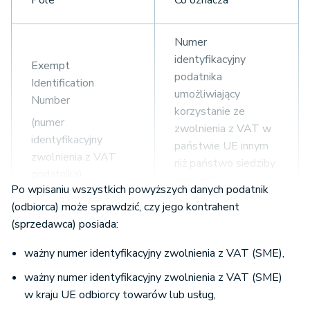
Pole
Co oznacza
Numer
identyfikacyjny
Exempt
podatnika
Identification
umożliwiający
Number
korzystanie ze
(numer
zwolnienia z VAT w
identyfikacyjny
państwie UE innym
zwolnienia z VAT
niż państwo siedziby
podatnika)
podatnika w ramach
Po wpisaniu wszystkich powyższych danych podatnik
procedury SME
(odbiorca) może sprawdzić, czy jego kontrahent
(sprzedawca) posiada:
Member State of
Państwo
ważny numer identyfikacyjny zwolnienia z VAT (SME),
Establishment
członkowskie, w
którym podatnik
ważny numer identyfikacyjny zwolnienia z VAT (SME)
(kraj UE siedziby
posiada siedzibę
w kraju UE odbiorcy towarów lub usług,
działalności