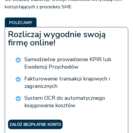
podlegających amortyzacji
korzystających z procedury SME.
Polski sprzedawca musi spełnić warunki
POLECAMY
Unijny sprzedawca nie dokonuje w
określone przez to państwo
Polsce sprzedaży towarów lub usług,
członkowskie zwolnienia z VAT, które
Rozliczaj wygodnie swoją
3.
4.
które od pierwszej takiej sprzedaży
będą zbliżone do regulacji zawartych w
firmę online!
wymagają opodatkowania podatkiem
art. 113a ustawy o VAT (poprzednia
VAT
tabela).
Samodzielne prowadzenie KPIR lub
Ewidencji Przychodów
Fakturowanie transakcji krajowych i
zagranicznych
System OCR do automatycznego
księgowania kosztów
ZAŁÓŻ BEZPŁATNE KONTO