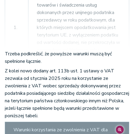
towarów i świadczenia usług
dokonanych przez unijnego podatnika
sprzedawcy w roku podatkowym, dla
1.
których miejscem opodatkowania jest
terytorium UE, z wyłączeniem podatku
od wartości dodanej, nie przekroczyła w
poprzednim ani bieżącym roku
Trzeba podkreślić, że powyższe warunki muszą być
podatkowym kwoty 100 000 euro
spełnione łącznie.
Z kolei nowo dodany art. 113b ust. 1 ustawy o VAT
Wartość sprzedaży u unijnego
zezwala od stycznia 2025 roku na korzystanie ze
podatnika sprzedawcy
zwolnienia z VAT wobec sprzedaży dokonywanej przez
rozpoczynającego działalność –
podatnika posiadającego siedzibę działalności gospodarczej
sprzedaż zwolnioną w UE (z
na terytorium państwa członkowskiego innym niż Polska,
2.
wyłączeniem podatku VAT) – nie
jeżeli łącznie spełnione będą warunki przedstawione w
przekroczyła kwoty 100 000 euro w
poniższej tabeli.
proporcji do okresu prowadzonej
działalności gospodarczej w roku
Warunki korzystania ze zwolnienia z VAT dla