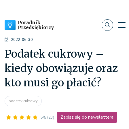
Poradnik
Przedsiębiorcy
2022-06-30
Podatek cukrowy –
kiedy obowiązuje oraz
kto musi go płacić?
podatek cukrowy
Zapisz się do newslettera
5/5
(23)