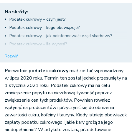
Na skróty:
Podatek cukrowy – czym jest?
Podatek cukrowy – kogo obowiązuje?
Podatek cukrowy – jak poinformować urząd skarbowy?
Podatek cukrowy – ile wynosi?
Podatek cukrowy – do kiedy i na jaki rachunek wpłacić?
Rozwiń
Pierwotnie
podatek cukrowy
miał zostać wprowadzony
w lipcu 2020 roku. Termin ten został jednak przesunięty na
1 stycznia 2021 roku. Podatek cukrowy ma na celu
zmniejszenie popytu na niezdrową żywność poprzez
zwiększenie cen tych produktów. Powinien również
wpłynąć na producentów i przyczynić się do obniżenia
zawartości cukru, kofeiny i tauryny. Kiedy istnieje obowiązek
zapłaty podatku cukrowego i jakie kary grożą za jego
niedopełnienie? W artykule zostaną przedstawione
najważniejsze informacje związane z podatkiem cukrowym.