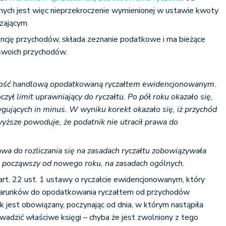
ch jest więc nieprzekroczenie wymienionej w ustawie kwoty
zającym.
ncję przychodów, składa zeznanie podatkowe i ma bieżące
 swoich przychodów.
lność handlową opodatkowaną ryczałtem ewidencjonowanym.
ył limit uprawniający do ryczałtu. Po pół roku okazało się,
ygujących in minus. W wyniku korekt okazało się, iż przychód
wyższe powoduje, że podatnik nie utracił prawa do
wa do rozliczania się na zasadach ryczałtu zobowiązywała
ię, począwszy od nowego roku, na zasadach ogólnych.
rt. 22 ust. 1 ustawy o ryczałcie ewidencjonowanym, który
 warunków do opodatkowania ryczałtem od przychodów
 jest obowiązany, poczynając od dnia, w którym nastąpiła
wadzić właściwe księgi – chyba że jest zwolniony z tego