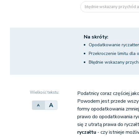
błędnie wskazany przychód a l
Na skróty:
Opodatkowanie ryczałt
Przekroczenie limitu dla
Błędnie wskazany przychó
Wielkość tekstu:
Podatnicy coraz częściej ja
Powodem jest przede wszyst
A
A
formy opodatkowania zmniej
prawo do opodatkowania ryc
się z utratą prawa do ryczał
ryczałtu
- czy istnieje moż