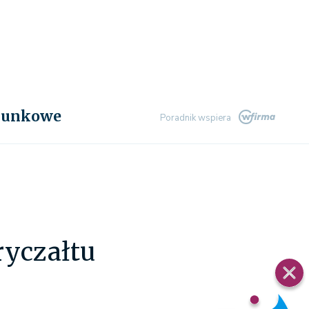
chunkowe
Poradnik wspiera
ryczałtu