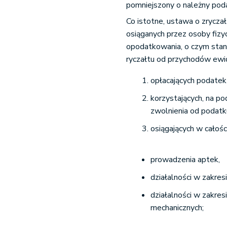
pomniejszony o należny pod
Co istotne, ustawa o zryc
osiąganych przez osoby fizy
opodatkowania, o czym stan
ryczałtu od przychodów ewi
opłacających podatek
korzystających, na p
zwolnienia od podat
osiągających w całośc
prowadzenia aptek,
działalności w zakre
działalności w zakres
mechanicznych;