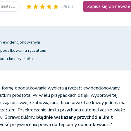
Zapisz się do newsle
imit ry...
5/5
(2)
em ewidencjonowanym
 opodatkowania ryczałtem
d a limit ryczałtu
ko formę opodatkowania wybierają ryczałt ewidencjonowany.
kim prostota. W wielu przypadkach dzięki wyborowi tej
szają oni swoje zobowiązania finansowe. Nie każdy jednak ma
załtem. Przekroczenie limitu przychodu automatycznie wiąże
tu. Sprawdziliśmy,
błędnie wskazany przychód a limit
liwość przywrócenia prawa do tej formy opodatkowania?