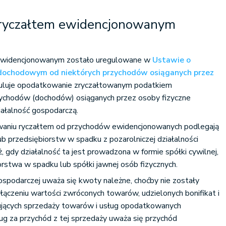
ryczałtem ewidencjonowanym
ewidencjonowanym zostało uregulowane w
Ustawie o
dochodowym od niektórych przychodów osiąganych przez
guluje opodatkowanie zryczałtowanym podatkiem
ychodów (dochodów) osiąganych przez osoby fizyczne
iałalność gospodarczą.
waniu ryczałtem od przychodów ewidencjonowanych podlegają
ub przedsiębiorstw w spadku z pozarolniczej działalności
, gdy działalność ta jest prowadzona w formie spółki cywilnej,
iorstwa w spadku lub spółki jawnej osób fizycznych.
gospodarczej uważa się kwoty należne, choćby nie zostały
łączeniu wartości zwróconych towarów, udzielonych bonifikat i
ujących sprzedaży towarów i usług opodatkowanych
g za przychód z tej sprzedaży uważa się przychód