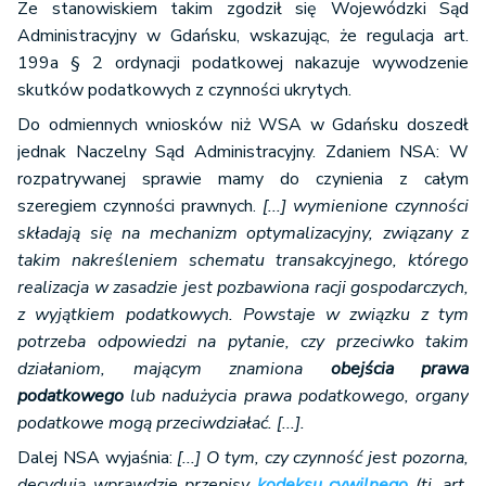
Ze stanowiskiem takim zgodził się Wojewódzki Sąd
Administracyjny w Gdańsku, wskazując, że regulacja art.
199a § 2 ordynacji podatkowej nakazuje wywodzenie
skutków podatkowych z czynności ukrytych.
Do odmiennych wniosków niż WSA w Gdańsku doszedł
jednak Naczelny Sąd Administracyjny. Zdaniem NSA: W
rozpatrywanej sprawie mamy do czynienia z całym
szeregiem czynności prawnych.
[...] wymienione czynności
składają się na mechanizm optymalizacyjny, związany z
takim nakreśleniem schematu transakcyjnego, którego
realizacja w zasadzie jest pozbawiona racji gospodarczych,
z wyjątkiem podatkowych. Powstaje w związku z tym
potrzeba odpowiedzi na pytanie, czy przeciwko takim
działaniom, mającym znamiona
obejścia prawa
podatkowego
lub nadużycia prawa podatkowego, organy
podatkowe mogą przeciwdziałać. [...].
Dalej NSA wyjaśnia:
[...] O tym, czy czynność jest pozorna,
decydują wprawdzie przepisy
kodeksu cywilnego
(tj. art.