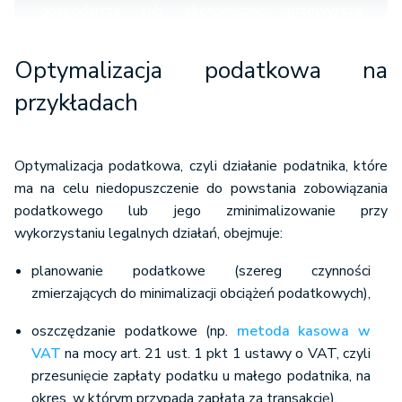
gospodarcze lub ekonomiczne przewyższa
spodziewane korzyści).
Jeżeli dana czynność zostanie uznana za unikanie
Optymalizacja podatkowa na
opodatkowania, skutki podatkowe zostaną
przykładach
określone tak, jakby podatnik dokonał tzw.
czynności odpowiedniej. Przez czynność
odpowiednią uznaje się natomiast czynność, którą
Optymalizacja podatkowa, czyli działanie podatnika, które
podmiot dokonałby, gdyby działał rozsądnie i
ma na celu niedopuszczenie do powstania zobowiązania
kierował się celami zgodnymi z prawem, lecz
podatkowego lub jego zminimalizowanie przy
innymi niż osiągnięciem korzyści podatkowej.
wykorzystaniu legalnych działań, obejmuje:
Została powołana Rada do Spraw Unikania
Opodatkowania. Pojawia się również możliwość
planowanie podatkowe (szereg czynności
wystąpienia do Ministerstwa Finansów z
zmierzających do minimalizacji obciążeń podatkowych),
wnioskiem o opinię, czy dane działanie nie będzie
oszczędzanie podatkowe (np.
metoda kasowa w
oznaczać unikania opodatkowania.
VAT
na mocy art. 21 ust. 1 pkt 1 ustawy o VAT, czyli
przesunięcie zapłaty podatku u małego podatnika, na
okres, w którym przypada zapłata za transakcję),