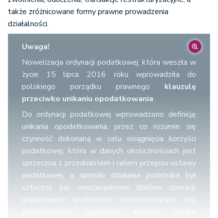
także zróżnicowane formy prawne prowadzenia
działalności.
Uwaga!
Nowelizacja ordynacji podatkowej, która weszła w
życie 15 lipca 2016 roku wprowadziła do
polskiego porządku prawnego
klauzulę
przeciwko unikaniu opodatkowania
.
Do ordynacji podatkowej wprowadzono definicję
unikania opodatkowania, przez co rozumie się
czynność dokonaną w celu osiągnięcia korzyści
podatkowej, która w danych okolicznościach jest
sprzeczna z przedmiotem i celem przepisu ustawy
podatkowej, a sposób działania podatnika był
sztuczny (np. nieuzasadnione dzielnie operacji,
angażowanie podmiotów pośredniczących czy
podejmowanie czynności, których ryzyko