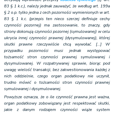
83 § 1 k.c.), należy jednak zauważyć, że według art. 199a
§ 2 o.p. tylko jedna z cech pozorności wymienionych w art.
83 § 1 k.c. (przepis ten nieco szerzej definiuje cechy
czynności pozornej) ma zastosowanie, to znaczy, gdy
strony dokonują czynności pozornej (symulowanej) w celu
ukrycia innej czynności prawnej (dysymulowanej), której
skutki prawne rzeczywiście chcą wywołać. [...] W
przypadku pozorności musi jednak występować
tożsamość stron czynności prawnej symulowanej i
dysymulowanej. W rozpatrywanej sprawie, biorąc pod
uwagę wielość transakcji, bez zakwestionowania każdej z
nich oddzielnie, czego organ podatkowy nie uczynił,
trudno mówić o tożsamości stron czynności prawnej
symulowanej i dysymulowanej.
Powyższe oznacza, że o ile czynność prawna jest ważna,
organ podatkowy zobowiązany jest respektować skutki,
jakie z danym rodzajem czynności wiąże system