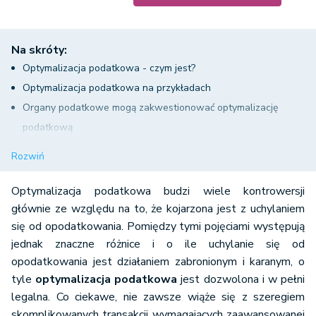
Na skróty:
Optymalizacja podatkowa - czym jest?
Optymalizacja podatkowa na przykładach
Organy podatkowe mogą zakwestionować optymalizację
podatkową
Uchylanie się od opodatkowania - czym jest?
Rozwiń
Co kwalifikuje się jako oszustwo podatkowe?
Optymalizacja podatkowa a uchylanie się od opodatkowania -
Optymalizacja podatkowa budzi wiele kontrowersji
jak odróżnić?
głównie ze względu na to, że kojarzona jest z uchylaniem
się od opodatkowania. Pomiędzy tymi pojęciami występują
jednak znaczne różnice i o ile uchylanie się od
opodatkowania jest działaniem zabronionym i karanym, o
tyle
optymalizacja podatkowa
jest dozwolona i w pełni
legalna. Co ciekawe, nie zawsze wiąże się z szeregiem
skomplikowanych transakcji wymagających zaawansowanej