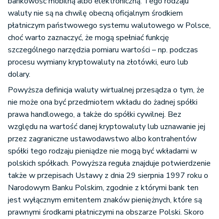
bankowość mobilną albo elektroniczną. Tego rodzaju
waluty nie są na chwilę obecną oficjalnym środkiem
płatniczym państwowego systemu walutowego w Polsce,
choć warto zaznaczyć, że mogą spełniać funkcję
szczególnego narzędzia pomiaru wartości – np. podczas
procesu wymiany kryptowaluty na złotówki, euro lub
dolary.
Powyższa definicja waluty wirtualnej przesądza o tym, że
nie może ona być przedmiotem wkładu do żadnej spółki
prawa handlowego, a także do spółki cywilnej. Bez
względu na wartość danej kryptowaluty lub uznawanie jej
przez zagraniczne ustawodawstwo albo kontrahentów
spółki tego rodzaju pieniądze nie mogą być wkładami w
polskich spółkach. Powyższa reguła znajduje potwierdzenie
także w przepisach Ustawy z dnia 29 sierpnia 1997 roku o
Narodowym Banku Polskim, zgodnie z którymi bank ten
jest wyłącznym emitentem znaków pieniężnych, które są
prawnymi środkami płatniczymi na obszarze Polski. Skoro