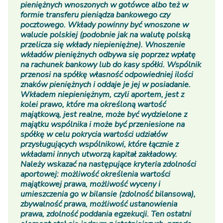
pieniężnych wnoszonych w gotówce albo też w
formie transferu pieniądza bankowego czy
pocztowego. Wkłady powinny być wnoszone w
walucie polskiej (podobnie jak na walutę polską
przelicza się wkłady niepieniężne). Wnoszenie
wkładów pieniężnych odbywa się poprzez wpłatę
na rachunek bankowy lub do kasy spółki. Wspólnik
przenosi na spółkę własność odpowiedniej ilości
znaków pieniężnych i oddaje je jej w posiadanie.
Wkładem niepieniężnym, czyli aportem, jest z
kolei prawo, które ma określoną wartość
majątkową, jest realne, może być wydzielone z
majątku wspólnika i może być przeniesione na
spółkę w celu pokrycia wartości udziałów
przysługujących wspólnikowi, które łącznie z
wkładami innych utworzą kapitał zakładowy.
Należy wskazać na następujące kryteria zdolności
aportowej: możliwość określenia wartości
majątkowej prawa, możliwość wyceny i
umieszczenia go w bilansie (zdolność bilansowa),
zbywalność prawa, możliwość ustanowienia
prawa, zdolność poddania egzekucji. Ten ostatni