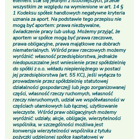
element stał się jednym z istotniejszych, przede
wszystkim ze względu na wymienione w art. 14 §
1 Kodeksu spółek handlowych negatywne kryteria
uznania za aport. Na podstawie tego przepisu nie
mogą być aportem: prawa niezbywalne,
świadczenie pracy lub usług. Możemy przyjąć, że
aportem w spółce mogą być prawa rzeczowe,
prawa obligacyjne, prawa majątkowe na dobrach
niematerialnych. Wśród praw rzeczowych możemy
wyróżnić: własność przedsiębiorstwa, jednakże
niedopuszczalne jest wniesienie przez spółdzielnię
do spółki z o.o. wkładu niepieniężnego w postaci
jej przedsiębiorstwa (art. 55 KC), jeśli wyłącza to
prowadzenie przez spółdzielnię statutowej
działalności gospodarczej) lub jego zorganizowanej
części, własność rzeczy ruchomych, własność
rzeczy nieruchomych, udział we współwłasności w
częściach ułamkowych lub łącznej, użytkowanie
wieczyste. Wśród praw obligacyjnych możemy
wyróżnić: udziały, akcje, obligacje, wierzytelności
wspólnika, w szczególności możliwa jest
konwersja wierzytelności wspólnika z tytułu
pożyczki udzielonej spółce kapitałowej w