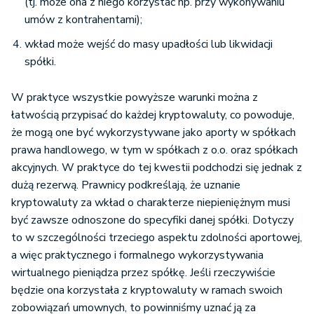
(tj. może ona z niego korzystać np. przy wykonywaniu
umów z kontrahentami);
wkład może wejść do masy upadłości lub likwidacji
spółki.
W praktyce wszystkie powyższe warunki można z
łatwością przypisać do każdej kryptowaluty, co powoduje,
że mogą one być wykorzystywane jako aporty w spółkach
prawa handlowego, w tym w spółkach z o.o. oraz spółkach
akcyjnych. W praktyce do tej kwestii podchodzi się jednak z
dużą rezerwą. Prawnicy podkreślają, że uznanie
kryptowaluty za wkład o charakterze niepieniężnym musi
być zawsze odnoszone do specyfiki danej spółki. Dotyczy
to w szczególności trzeciego aspektu zdolności aportowej,
a więc praktycznego i formalnego wykorzystywania
wirtualnego pieniądza przez spółkę. Jeśli rzeczywiście
będzie ona korzystała z kryptowaluty w ramach swoich
zobowiązań umownych, to powinniśmy uznać ją za