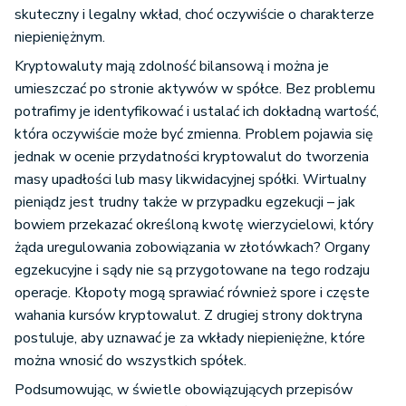
skuteczny i legalny wkład, choć oczywiście o charakterze
niepieniężnym.
Kryptowaluty mają zdolność bilansową i można je
umieszczać po stronie aktywów w spółce. Bez problemu
potrafimy je identyfikować i ustalać ich dokładną wartość,
która oczywiście może być zmienna. Problem pojawia się
jednak w ocenie przydatności kryptowalut do tworzenia
masy upadłości lub masy likwidacyjnej spółki. Wirtualny
pieniądz jest trudny także w przypadku egzekucji – jak
bowiem przekazać określoną kwotę wierzycielowi, który
żąda uregulowania zobowiązania w złotówkach? Organy
egzekucyjne i sądy nie są przygotowane na tego rodzaju
operacje. Kłopoty mogą sprawiać również spore i częste
wahania kursów kryptowalut. Z drugiej strony doktryna
postuluje, aby uznawać je za wkłady niepieniężne, które
można wnosić do wszystkich spółek.
Podsumowując, w świetle obowiązujących przepisów