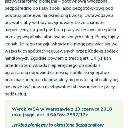
zazwyczaj formę pieniężną – gotówkową wnoszoną
bezpośrednio do kasy spółki albo bezgotówkową pod
postacią przelewu na określoną kwotę. Ustawodawca
pozwala, aby wkłady przyjmowały także charakter
niepieniężny, np. pod postacią pracy wniesionej do spółki
przez jej wspólnika albo świadczonych usług. Pamiętajmy
jednak, że tego rodzaju wkłady nie mogą pojawiać się we
wszystkich spółkach regulowanych przez Kodeks spółek
handlowych. Zgodnie bowiem z treścią art. 14 §1 ksh
przedmiotem wkładu niepieniężnego do spółki z
ograniczoną odpowiedzialnością, spółki akcyjnej albo
przeznaczonego na kapitał akcyjny prostej spółki akcyjnej
nie może być prawo niezbywalne lub świadczenie pracy
bądź usług.
Wyrok WSA w Warszawie z 13 czerwca 2018
roku (sygn. akt III SA/Wa 2597/17):
„Wkład pieniężny to określona liczba znaków