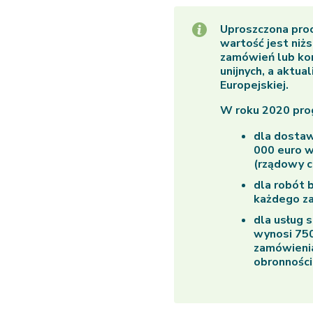
Uproszczona pro
wartość jest niżs
zamówień lub ko
unijnych, a aktu
Europejskiej.
W roku 2020 prog
dla dostaw
000 euro w
(rządowy 
dla robót 
każdego z
dla usług 
wynosi 750
zamówieni
obronności