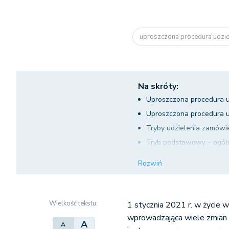
uproszczona procedura udzie
Na skróty:
Uproszczona procedura u
Uproszczona procedura u
Tryby udzielenia zamówie
Tryb podstawowy – ogóln
Tryb podstawowy bez neg
Rozwiń
Tryb podstawowy z możli
Tryb podstawowy z nego
Zamówienia bagatelne w
Wielkość tekstu:
1 stycznia 2021 r. w życie
wprowadzająca wiele zmian 
A
A