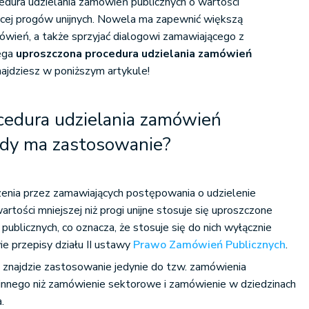
edura udzielania zamówień publicznych o wartości
ącej progów unijnych. Nowela ma zapewnić większą
ówień, a także sprzyjać dialogowi zamawiającego z
ega
uproszczona procedura udzielania zamówień
ajdziesz w poniższym artykule!
cedura udzielania zamówień
edy ma zastosowanie?
enia przez zamawiających postępowania o udzielenie
tości mniejszej niż progi unijne stosuje się uproszczone
ublicznych, co oznacza, że stosuje się do nich wyłącznie
e przepisy działu II ustawy
Prawo Zamówień Publicznych
.
 znajdzie zastosowanie jedynie do tzw. zamówienia
 innego niż zamówienie sektorowe i zamówienie w dziedzinach
a.