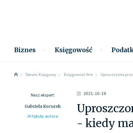
Biznes
Księgowość
Podatk
Serwis Księgowy
Księgowość firm
Uproszczona proce
2021-10-19
Nasz ekspert:
Uproszczo
Gabriela Kocurek
Artykuły autora
- kiedy m