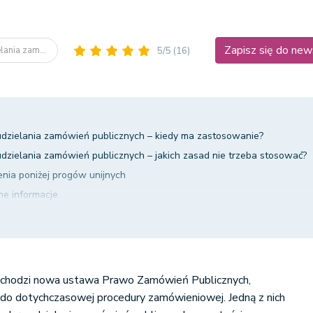
Zapisz się do new
lania zam...
5/5
(16)
dzielania zamówień publicznych – kiedy ma zastosowanie?
dzielania zamówień publicznych – jakich zasad nie trzeba stosować?
nia poniżej progów unijnych
e informacje
ocjacji
wością negocjacji
cjacjami
 procedurze uproszczonej
 wchodzi nowa ustawa Prawo Zamówień Publicznych,
do dotychczasowej procedury zamówieniowej. Jedną z nich