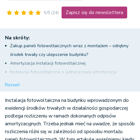
Zapisz się do newslettera
5/5
(24)
Na skróty:
Zakup paneli fotowoltaicznych wraz z montażem – odrębny
środek trwały czy ulepszenie budynku?
Amortyzacja instalacji fotowoltaicznej
Instalacja fotowoltaiczna a jednorazowa amortyzacja
Jednorazowy odpis amortyzacyjny od nabytego systemu
Rozwiń
fotowoltaicznego – interpretacja indywidualna
Zakup paneli fotowoltaicznych wraz z montażem -
Instalacja fotowoltaiczna na budynku wprowadzonym do
księgowanie w systemie wFirma.pl
ewidencji środków trwałych w działalności gospodarczej
podlega rozliczeniu w ramach dokonanych odpisów
amortyzacyjnych. Trzeba jednak mieć na uwadze, że sposób
rozliczenia różni się w zależności od sposobu montażu
paneli fotowoltaicznych. W tym artykule wyjaśniamy, kiedy