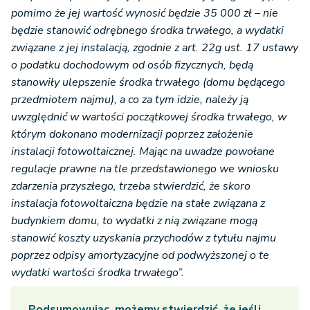
pomimo że jej wartość wynosić będzie 35 000 zł – nie
będzie stanowić odrębnego środka trwałego, a wydatki
związane z jej instalacją, zgodnie z art. 22g ust. 17 ustawy
o podatku dochodowym od osób fizycznych, będą
stanowiły ulepszenie środka trwałego (domu będącego
przedmiotem najmu), a co za tym idzie, należy ją
uwzględnić w wartości początkowej środka trwałego, w
którym dokonano modernizacji poprzez założenie
instalacji fotowoltaicznej. Mając na uwadze powołane
regulacje prawne na tle przedstawionego we wniosku
zdarzenia przyszłego, trzeba stwierdzić, że skoro
instalacja fotowoltaiczna będzie na stałe związana z
budynkiem domu, to wydatki z nią związane mogą
stanowić koszty uzyskania przychodów z tytułu najmu
poprzez odpisy amortyzacyjne od podwyższonej o te
wydatki wartości środka trwałego”.
Podsumowując, możemy stwierdzić, że jeśli