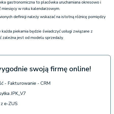
ka gastronomiczna to placówka uruchamiana okresowo i
eść miesięcy w roku kalendarzowym.
onych definicji należy wskazać na istotną różnicę pomiędzy
 każda piekarnia będzie świadczyć usługi związane z
ć zależna jest od modelu sprzedaży.
wygodnie swoją firmę online!
ć - Fakturowanie - CRM
syłka JPK_V7
a z e-ZUS