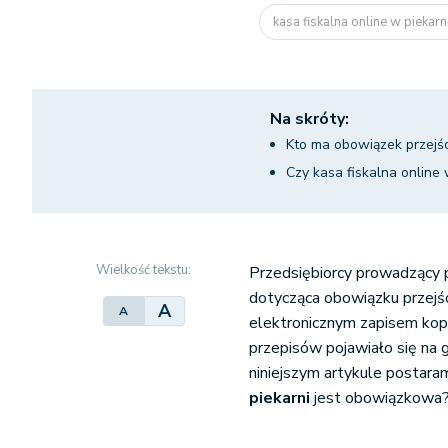
kasa fiskalna online w piekarn
Na skróty:
Kto ma obowiązek przejśc
Czy kasa fiskalna online
Wielkość tekstu:
Przedsiębiorcy prowadzący 
dotycząca obowiązku przejści
A
A
elektronicznym zapisem kopii
przepisów pojawiało się na 
niniejszym artykule postara
piekarni
jest obowiązkowa