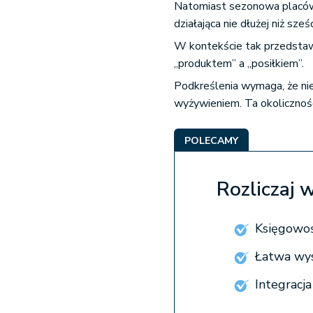
Natomiast sezonowa placów
działająca nie dłużej niż sz
W kontekście tak przedstawi
„produktem” a „posiłkiem”.
Podkreślenia wymaga, że nie
wyżywieniem. Ta okolicznoś
POLECAMY
Rozliczaj 
Księgowoś
Łatwa wy
Integracj