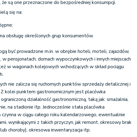
t, że są one przeznaczone do bezpośredniej konsumpcji.
elą się na:
tępne;
 na obsługę określonych grup konsumentów.
ą być prowadzone m.in. w obrębie hoteli, moteli, zajazdów,
h, w pensjonatach, domach wypoczynkowych i innych miejscach
 też w wagonach kolejowych wchodzących w skład pociągu
h.
h nie zalicza się ruchomych punktów sprzedaży detalicznej i
Z kolei punktem gastronomicznym jest placówka
graniczoną działalność gastronomiczną, taką jak: smażalnia,
kinie, na stadionie itp. Jednocześnie stała placówka
 czynna w ciągu całego roku kalendarzowego, ewentualnie
mi, wynikającymi z takich przyczyn, jak remont, okresowy brak
lub choroby), okresowa inwentaryzacja itp.