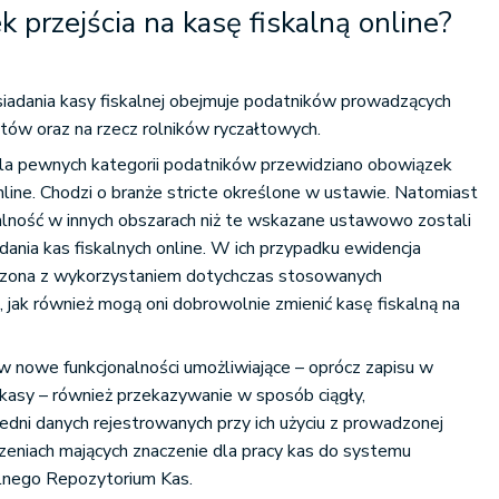
 przejścia na kasę fiskalną online?
iadania kasy fiskalnej obejmuje podatników prowadzących
tów oraz na rzecz rolników ryczałtowych.
dla pewnych kategorii podatników przewidziano obowiązek
nline. Chodzi o branże stricte określone w ustawie. Natomiast
alność w innych obszarach niż te wskazane ustawowo zostali
dania kas fiskalnych online. W ich przypadku ewidencja
zona z wykorzystaniem dotychczas stosowanych
h, jak również mogą oni dobrowolnie zmienić kasę fiskalną na
 nowe funkcjonalności umożliwiające – oprócz zapisu w
ej kasy – również przekazywanie w sposób ciągły,
dni danych rejestrowanych przy ich użyciu z prowadzonej
rzeniach mających znaczenie dla pracy kas do systemu
lnego Repozytorium Kas.