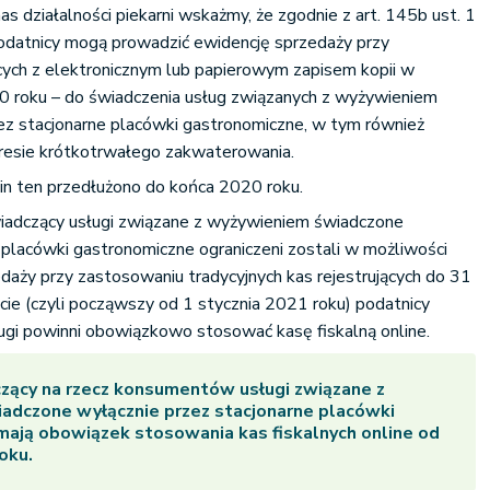
as działalności piekarni wskażmy, że zgodnie z art. 145b ust. 1
datnicy mogą prowadzić ewidencję sprzedaży przy
cych z elektronicznym lub papierowym zapisem kopii w
0 roku – do świadczenia usług związanych z wyżywieniem
ez stacjonarne placówki gastronomiczne, w tym również
resie krótkotrwałego zakwaterowania.
n ten przedłużono do końca 2020 roku.
wiadczący usługi związane z wyżywieniem świadczone
 placówki gastronomiczne ograniczeni zostali w możliwości
daży przy zastosowaniu tradycyjnych kas rejestrujących do 31
acie (czyli począwszy od 1 stycznia 2021 roku) podatnicy
ugi powinni obowiązkowo stosować kasę fiskalną online.
zący na rzecz konsumentów usługi związane z
adczone wyłącznie przez stacjonarne placówki
ają obowiązek stosowania kas fiskalnych online od
oku.