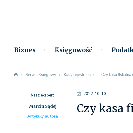
Biznes
Księgowość
Podatk
Serwis Księgowy
Kasy rejestrujące
Czy kasa fiskalna
2022-10-10
Nasz ekspert:
Czy kasa f
Marcin Sądej
Artykuły autora