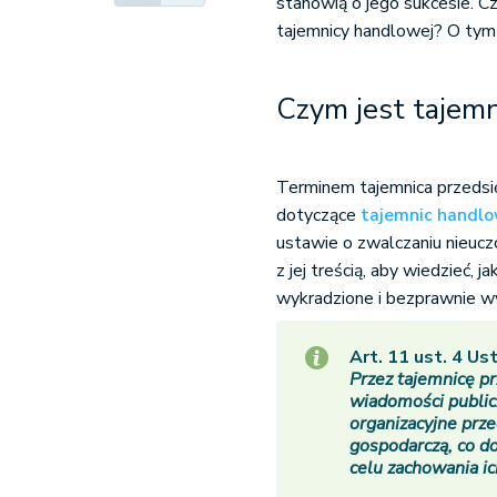
stanowią o jego sukcesie. C
tajemnicy handlowej? O tym
Czym jest tajem
Terminem tajemnica przedsi
dotyczące
tajemnic handl
ustawie o zwalczaniu nieuczc
z jej treścią, aby wiedzieć,
wykradzione i bezprawnie w
Art. 11 ust. 4 Us
Przez tajemnicę p
wiadomości publicz
organizacyjne prze
gospodarczą, co do
celu zachowania ic