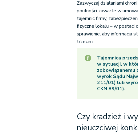
Zazwyczaj działaniami chron
poufności zawarte w umowac
tajemnic firmy, zabezpiecz
fizyczne lokalu – w postaci
sprawienie, aby informacja 
trzecim.
Tajemnica przeds
w sytuacji, w kt
zobowiązanemu do
wyrok Sądu Najwy
211/01) lub wyro
CKN 89/01).
Czy kradzież i w
nieuczciwej konk