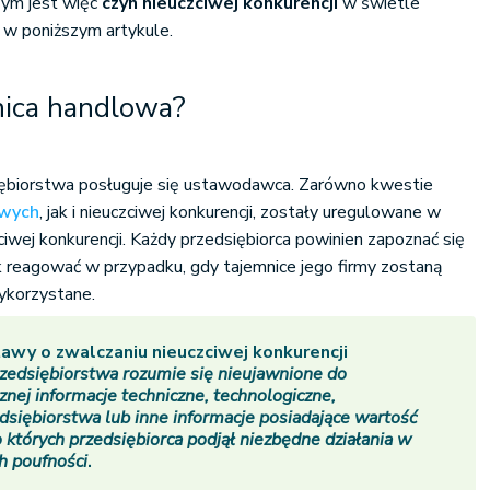
zym jest więc
czyn nieuczciwej konkurencji
w świetle
 w poniższym artykule.
nica handlowa?
ębiorstwa posługuje się ustawodawca. Zarówno kwestie
owych
, jak i nieuczciwej konkurencji, zostały uregulowane w
iwej konkurencji. Każdy przedsiębiorca powinien zapoznać się
 jak reagować w przypadku, gdy tajemnice jego firmy zostaną
ykorzystane.
tawy o zwalczaniu nieuczciwej konkurencji
rzedsiębiorstwa rozumie się nieujawnione do
nej informacje techniczne, technologiczne,
dsiębiorstwa lub inne informacje posiadające wartość
 których przedsiębiorca podjął niezbędne działania w
h poufności
.