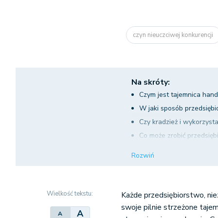
czyn nieuczciwej konkurencji
Na skróty:
Czym jest tajemnica han
W jaki sposób przedsiębi
Czy kradzież i wykorzysta
Co może zrobić przedsiębi
Co grozi pracownikowi w
Rozwiń
Czyn nieuczciwej konkure
Wielkość tekstu:
Każde przedsiębiorstwo, nie
swoje pilnie strzeżone tajem
A
A