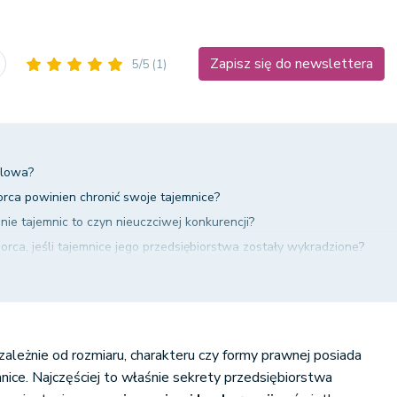
Zapisz się do newslettera
5/5
(1)
dlowa?
orca powinien chronić swoje tajemnice?
nie tajemnic to czyn nieuczciwej konkurencji?
orca, jeśli tajemnice jego przedsiębiorstwa zostały wykradzione?
innemu kradzieży tajemnic przedsiębiorstwa?
ncji – czy jest przestępstwem?
zależnie od rozmiaru, charakteru czy formy prawnej posiada
nice. Najczęściej to właśnie sekrety przedsiębiorstwa