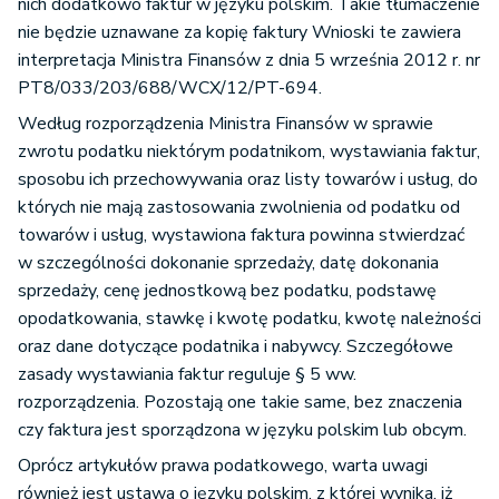
nich dodatkowo faktur w języku polskim. Takie tłumaczenie
nie będzie uznawane za kopię faktury Wnioski te zawiera
interpretacja Ministra Finansów z dnia 5 września 2012 r. nr
PT8/033/203/688/WCX/12/PT-694.
Według rozporządzenia Ministra Finansów w sprawie
zwrotu podatku niektórym podatnikom, wystawiania faktur,
sposobu ich przechowywania oraz listy towarów i usług, do
których nie mają zastosowania zwolnienia od podatku od
towarów i usług, wystawiona faktura powinna stwierdzać
w szczególności dokonanie sprzedaży, datę dokonania
sprzedaży, cenę jednostkową bez podatku, podstawę
opodatkowania, stawkę i kwotę podatku, kwotę należności
oraz dane dotyczące podatnika i nabywcy. Szczegółowe
zasady wystawiania faktur reguluje § 5 ww.
rozporządzenia. Pozostają one takie same, bez znaczenia
czy faktura jest sporządzona w języku polskim lub obcym.
Oprócz artykułów prawa podatkowego, warta uwagi
również jest ustawa o języku polskim, z której wynika, iż