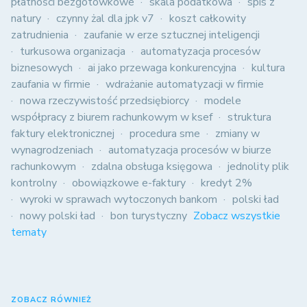
płatności bezgotówkowe
skala podatkowa
spis z
natury
czynny żal dla jpk v7
koszt całkowity
zatrudnienia
zaufanie w erze sztucznej inteligencji
turkusowa organizacja
automatyzacja procesów
biznesowych
ai jako przewaga konkurencyjna
kultura
zaufania w firmie
wdrażanie automatyzacji w firmie
nowa rzeczywistość przedsiębiorcy
modele
współpracy z biurem rachunkowym w ksef
struktura
faktury elektronicznej
procedura sme
zmiany w
wynagrodzeniach
automatyzacja procesów w biurze
rachunkowym
zdalna obsługa księgowa
jednolity plik
kontrolny
obowiązkowe e-faktury
kredyt 2%
wyroki w sprawach wytoczonych bankom
polski ład
nowy polski ład
bon turystyczny
Zobacz wszystkie
tematy
ZOBACZ RÓWNIEŻ