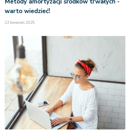
Metody amortyzacji środków trwałych -
Art. 42 ust.1 pkt 40a.
warto wiedzieć!
usługi, w tym także usługi pośrednictwa, których
22 kwiecień 2025
przedmiotem są udziały w:
a) spółkach,
b) innych niż spółki podmiotach, jeżeli mają one
osobowość prawną
- z wyłączeniem usług przechowywania tych
udziałów i zarządzania nimi.
Art. 42 ust.1 pkt 41.
usługi, których przedmiotem są instrumenty
finansowe, o których mowa w ustawie z dnia 29
lipca 2005 r. o obrocie instrumentami finansowymi
(Dz. U. z 2010 r. nr 211, poz. 1384 oraz z 2011 r.
nr 106, poz. 622 i nr 131, poz. 763), z
wyłączeniem przechowywania tych instrumentów i
zarządzania nimi, oraz usługi pośrednictwa w tym