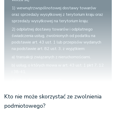
1) wewnątrzwspólnotowej dostawy towarów
oraz sprzedaży wysyłkowej z terytorium kraju oraz
sprzedaży wysyłkowej na terytorium kraju;
2) odpłatnej dostawy towarów i odpłatnego
świadczenia usług, zwolnionych od podatku na
podstawie art. 43 ust. 1 lub przepisów wydanych
na podstawie art. 82 ust. 3, z wyjątkiem:
a) transakcji związanych z nieruchomościami,
b) usług, o których mowa w art. 43 ust. 1 pkt 7, 12
i 38-41,
c) usług ubezpieczeniowych
- jeżeli czynności te nie mają charakteru transakcji
pomocniczych;
Kto nie może skorzystać ze zwolnienia
3) odpłatnej dostawy towarów, które na
podmiotowego?
podstawie przepisów o podatku dochodowym są