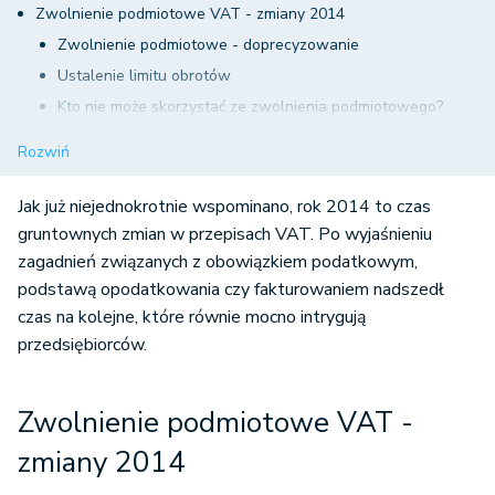
Zwolnienie podmiotowe VAT - zmiany 2014
Zwolnienie podmiotowe - doprecyzowanie
Ustalenie limitu obrotów
Kto nie może skorzystać ze zwolnienia podmiotowego?
Kiedy podatnik traci prawo do zwolnienia podmiotowego?
Rozwiń
Zwolnienie podmiotowe VAT - rezygnacja
Zmiany w przepisach ustalających proporcje odliczania
Jak już niejednokrotnie wspominano, rok 2014 to czas
podatku naliczonego
gruntownych zmian w przepisach VAT. Po wyjaśnieniu
zagadnień związanych z obowiązkiem podatkowym,
podstawą opodatkowania czy fakturowaniem nadszedł
czas na kolejne, które równie mocno intrygują
przedsiębiorców.
Zwolnienie podmiotowe VAT -
zmiany 2014