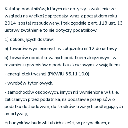
zaliczane przez podatnika do środków trwałych
oraz wartości niematerialnych i prawnych
Katalog podatników, których nie dotyczy zwolnienie ze
podlegających amortyzacji.
względu na wielkość sprzedaży, wraz z początkiem roku
2014 został rozbudowany. I tak zgodnie z art. 113 ust. 13
ustawy zwolnienie to nie dotyczy podatników:
1) dokonujących dostaw:
a) towarów wymienionych w załączniku nr 12 do ustawy,
b) towarów opodatkowanych podatkiem akcyzowym, w
rozumieniu przepisów o podatku akcyzowym, z wyjątkiem:
- energii elektrycznej (PKWiU 35.11.10.0),
- wyrobów tytoniowych,
- samochodów osobowych, innych niż wymienione w lit. e,
zaliczanych przez podatnika, na podstawie przepisów o
podatku dochodowym, do środków trwałych podlegających
amortyzacji,
c) budynków, budowli lub ich części, w przypadkach, o