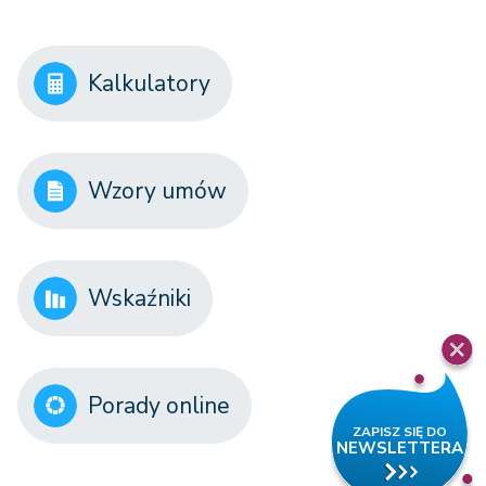
Kalkulatory
Wzory umów
Wskaźniki
Porady online