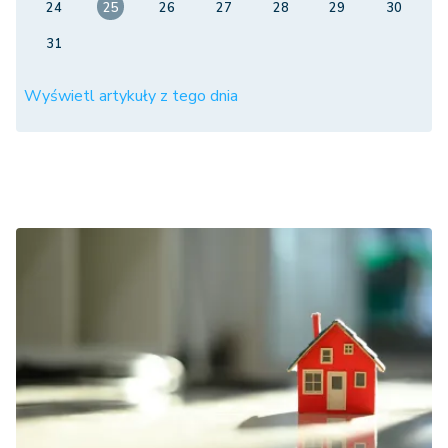
24
25
26
27
28
29
30
31
Wyświetl artykuły z tego dnia