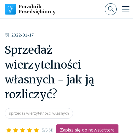
Poradnik
Przedsiębiorcy
2022-01-17
Sprzedaż
wierzytelności
własnych - jak ją
rozliczyć?
sprzedaż wierzytelności własnych
Zapisz się do newslettera
5/5
(4)