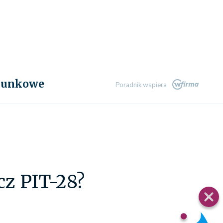
chunkowe
Poradnik wspiera
cz PIT-28?