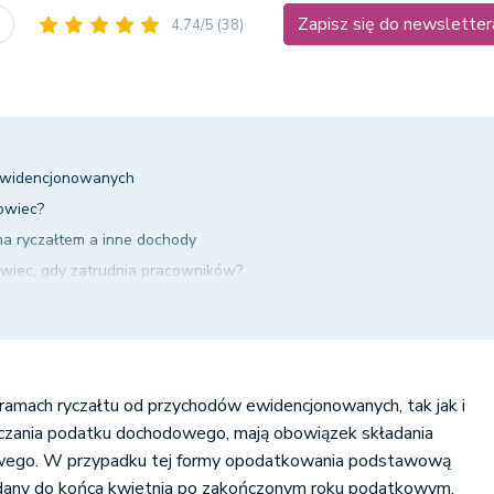
Zapisz się do newsletter
4.74/5
(38)
ewidencjonowanych
towiec?
a ryczałtem a inne dochody
towiec, gdy zatrudnia pracowników?
 - zmiana na zasady ogólne
e roczne w systemie wFirma.pl?
w ramach ryczałtu od przychodów ewidencjonowanych, tak jak i
iczania podatku dochodowego, mają obowiązek składania
wego.
W przypadku tej formy opodatkowania podstawową
any do końca kwietnia
po zakończonym roku podatkowym.