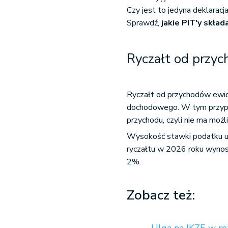
Czy jest to jedyna deklaracj
Sprawdź,
jakie PIT'y skład
Ryczałt od przy
Ryczałt od przychodów ewid
dochodowego. W tym przypa
przychodu, czyli nie ma możl
Wysokość stawki podatku uza
ryczałtu
w 2026 rok
u wynos
2%.
Zobacz też: