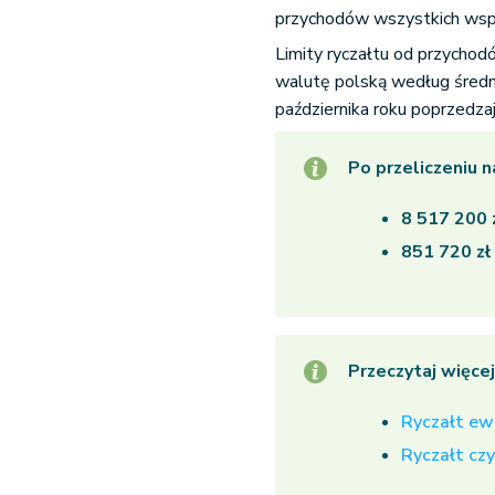
przychodów wszystkich wsp
Limity ryczałtu od przycho
walutę polską według średn
października roku poprzedz
Po przeliczeniu 
8 517 200 
851 720 zł
Przeczytaj więce
Ryczałt ew
Ryczałt cz