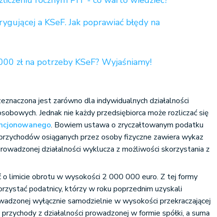
zliczeniu rocznym PIT - co warto wiedzieć?
rygującej a KSeF. Jak poprawiać błędy na
0 000 zł na potrzeby KSeF? Wyjaśniamy!
eznaczona jest zarówno dla indywidualnych działalności
osobowych. Jednak nie każdy przedsiębiorca może rozliczać się
encjonowanego
. Bowiem ustawa o zryczałtowanym podatku
przychodów osiąganych przez osoby fizyczne zawiera wykaz
prowadzonej działalności wyklucza z możliwości skorzystania z
o limicie obrotu w wysokości 2 000 000 euro. Z tej formy
rzystać podatnicy, którzy w roku poprzednim uzyskali
owadzonej wyłącznie samodzielnie w wysokości przekraczającej
 przychody z działalności prowadzonej w formie spółki, a suma