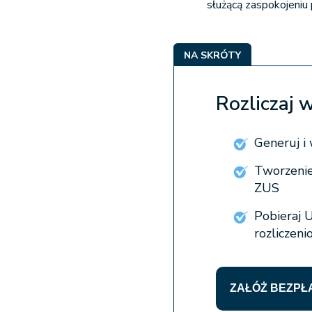
służącą zaspokojeniu
NA SKRÓTY
Rozliczaj 
Generuj i
Tworzenie
ZUS
Pobieraj
rozliczen
ZAŁÓŻ BEZPŁ