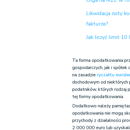
Ulga na IKZE w ro
Likwidacja noty ko
fakturze?
Jak liczyć limit 1
Ta forma opodatkowania prz
gospodarczych, jak i spółek 
na zasadzie
ryczałtu ewid
dochodowym od niektórych 
podatników, których rodzaj 
tej formy opodatkowania.
Dodatkowo należy pamiętać 
opodatkowania nie mogą sko
przychody z działalności pr
2 000 000 euro lub uzyskali