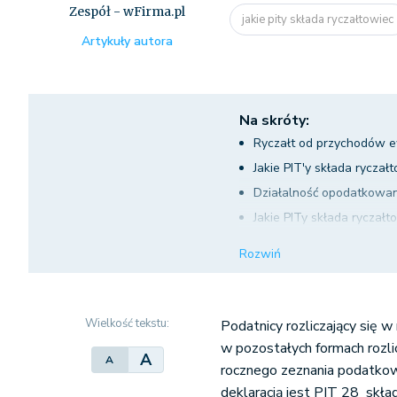
Zespół - wFirma.pl
jakie pity składa ryczałtowiec
Artykuły autora
Na skróty:
Ryczałt od przychodów 
Jakie PIT'y składa ryczał
Działalność opodatkowan
Jakie PITy składa ryczał
Utrata prawa do ryczałtu
Rozwiń
Jak wygenerować zeznani
Wielkość tekstu:
Podatnicy rozliczający się 
w pozostałych formach rozl
A
A
rocznego zeznania podatko
deklaracją jest PIT 28
skład