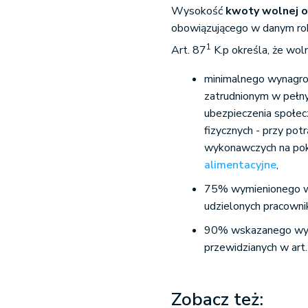
Wysokość
kwoty wolnej o
obowiązującego w danym ro
1
Art. 87
K.p określa, że wo
minimalnego wynagro
zatrudnionym w pełny
ubezpieczenia społec
fizycznych - przy po
wykonawczych na po
alimentacyjne
,
75% wymienionego wyn
udzielonych pracowni
90% wskazanego wynag
przewidzianych w art.
Zobacz też: