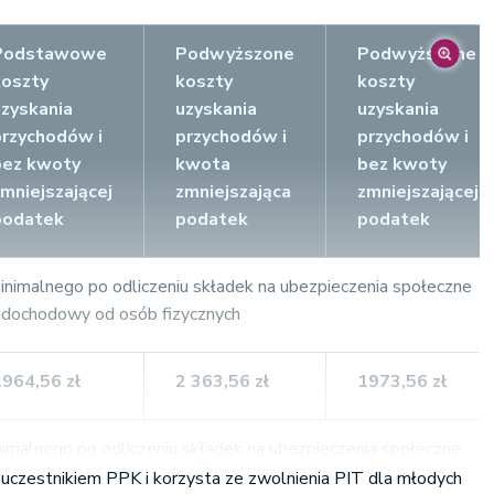
Podstawowe
Podwyższone
Podwyższone
koszty
koszty
koszty
uzyskania
uzyskania
uzyskania
przychodów i
przychodów i
przychodów i
bez kwoty
kwota
bez kwoty
zmniejszającej
zmniejszająca
zmniejszającej
podatek
podatek
podatek
imalnego po odliczeniu składek na ubezpieczenia społeczne
k dochodowy od osób fizycznych
1964,56 zł
2 363,56
zł
1973,56
zł
malnego po odliczeniu składek na ubezpieczenia społeczne
k dochodowy od osób fizycznych
st uczestnikiem PPK i korzysta ze zwolnienia PIT dla młodych