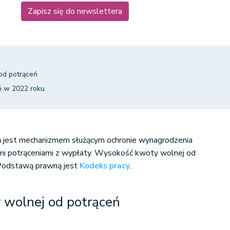
Zapisz się do newslettera
od potrąceń
ń w 2022 roku
ń
jest mechanizmem służącym ochronie wynagrodzenia
mi potrąceniami z wypłaty. Wysokość
kwoty wolnej od
. Podstawą prawną jest
Kodeks pracy
.
wolnej od potrąceń