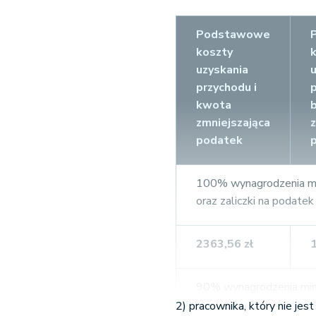
Podstawowe
koszty
uzyskania
przychodu i
kwota
zmniejszająca
podatek
100% wynagrodzenia min
oraz zaliczki na podate
2363,56 zł
90% wynagrodzenia mini
oraz zaliczki na podate
2) pracownika, który nie je