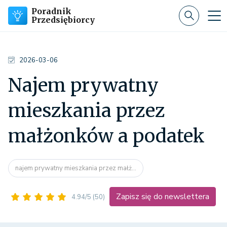
Poradnik
Przedsiębiorcy
2026-03-06
Najem prywatny
mieszkania przez
małżonków a podatek
najem prywatny mieszkania przez małż...
Zapisz się do newslettera
4.94/5
(50)