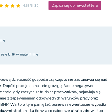
Zapisz się do newslettera
4.53/5
(30)
mie
esie BHP w małej firmie
ową działalność gospodarczą często nie zastanawia się nad
. Dopóki pracuje sama - nie grożą jej żadne negatywne
ncie, gdy zaczyna zatrudniać pracowników, pojawiają się
ane z zapewnieniem odpowiednich warunków pracy oraz
d BHP. Warto o tym pamiętać, ponieważ ewentualne wypadki
użymi stratami dla firmy, a co najgorsze utratą zdrowia lub