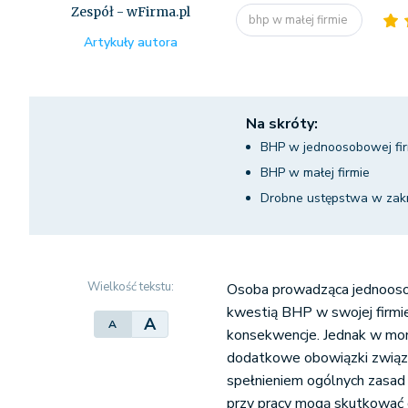
Zespół - wFirma.pl
bhp w małej firmie
Artykuły autora
Na skróty:
BHP w jednoosobowej fir
BHP w małej firmie
Drobne ustępstwa w zakr
Wielkość tekstu:
Osoba prowadząca jednoosob
kwestią BHP w swojej firmie
A
A
konsekwencje. Jednak w mome
dodatkowe obowiązki związ
spełnieniem ogólnych zasa
przy pracy mogą skutkować d