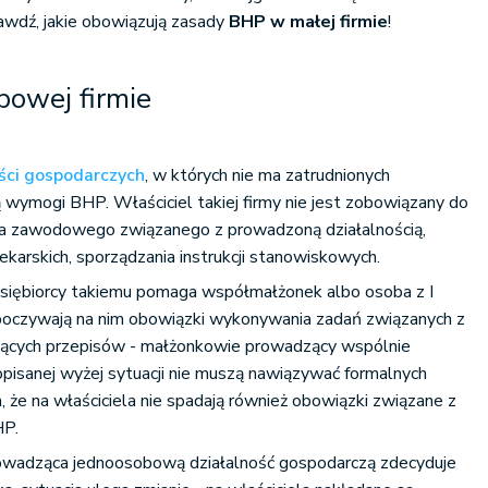
awdź, jakie obowiązują zasady
BHP w małej firmie
!
owej firmie
ści gospodarczych
, w których nie ma zatrudnionych
 wymogi BHP. Właściciel takiej firmy nie jest zobowiązany do
ka zawodowego związanego z prowadzoną działalnością,
ekarskich, sporządzania instrukcji stanowiskowych.
dsiębiorcy takiemu pomaga współmałżonek albo osoba z I
poczywają na nim obowiązki wykonywania zadań związanych z
jących przepisów - małżonkowie prowadzący wspólnie
sanej wyżej sytuacji nie muszą nawiązywać formalnych
, że na właściciela nie spadają również obowiązki związane z
HP.
owadząca jednoosobową działalność gospodarczą zdecyduje