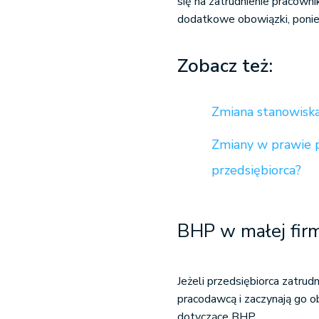
się na zatrudnienie pracowni
dodatkowe obowiązki, ponie
Zobacz też:
Zmiana stanowisk
Zmiany w prawie p
przedsiębiorca?
BHP w małej fir
Jeżeli przedsiębiorca zatrud
pracodawcą i zaczynają go 
dotyczące BHP.