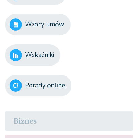
Wzory umów
Wskaźniki
Porady online
Biznes