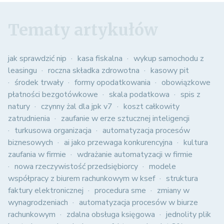
Tematy artykułów
jak sprawdzić nip
kasa fiskalna
wykup samochodu z
leasingu
roczna składka zdrowotna
kasowy pit
środek trwały
formy opodatkowania
obowiązkowe
płatności bezgotówkowe
skala podatkowa
spis z
natury
czynny żal dla jpk v7
koszt całkowity
zatrudnienia
zaufanie w erze sztucznej inteligencji
turkusowa organizacja
automatyzacja procesów
biznesowych
ai jako przewaga konkurencyjna
kultura
zaufania w firmie
wdrażanie automatyzacji w firmie
nowa rzeczywistość przedsiębiorcy
modele
współpracy z biurem rachunkowym w ksef
struktura
faktury elektronicznej
procedura sme
zmiany w
wynagrodzeniach
automatyzacja procesów w biurze
rachunkowym
zdalna obsługa księgowa
jednolity plik