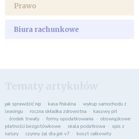
Prawo
Biura rachunkowe
Tematy artykułów
jak sprawdzić nip
kasa fiskalna
wykup samochodu z
leasingu
roczna składka zdrowotna
kasowy pit
środek trwały
formy opodatkowania
obowiązkowe
płatności bezgotówkowe
skala podatkowa
spis z
natury
czynny żal dla jpk v7
koszt całkowity