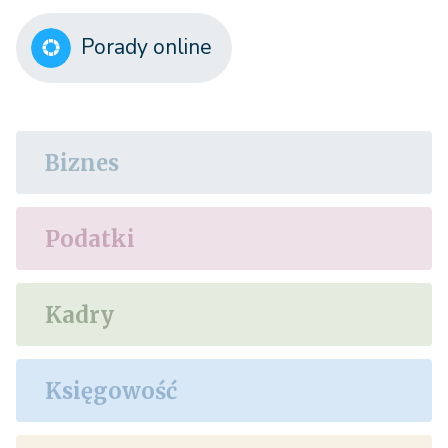
Porady online
Biznes
Podatki
Kadry
Księgowość