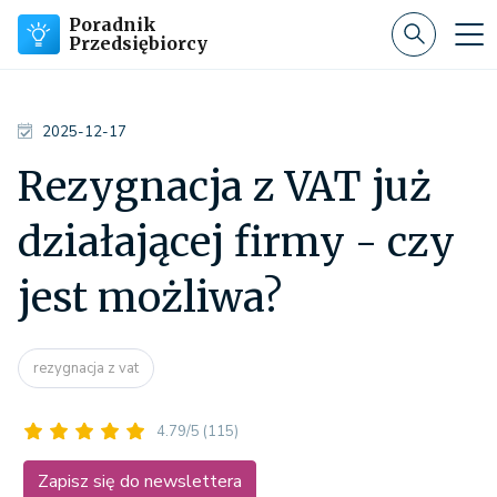
Poradnik
Przedsiębiorcy
2025-12-17
Rezygnacja z VAT już
działającej firmy - czy
jest możliwa?
rezygnacja z vat
4.79/5
(115)
Zapisz się do newslettera