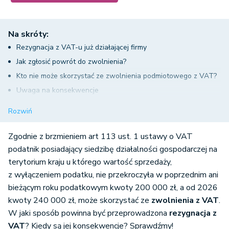
Na skróty:
Rezygnacja z VAT-u już działającej firmy
Jak zgłosić powrót do zwolnienia?
Kto nie może skorzystać ze zwolnienia podmiotowego z VAT?
Uwaga na konsekwencje
Korekta VAT - środek trwały o wartości początkowej
Rozwiń
przekraczającej 15 000 zł
Korekta VAT - wyposażenie i środki trwałe o wartości
Zgodnie z brzmieniem art 113 ust. 1 ustawy o VAT
początkowej nie przekraczającej 15 000 zł
podatnik posiadający siedzibę działalności gospodarczej na
terytorium kraju u którego wartość sprzedaży,
Korekta VAT - towary handlowe
z wyłączeniem podatku, nie przekroczyła w poprzednim ani
Powrót do zwolnienia z VAT w systemie wFirma.pl
bieżącym roku podatkowym kwoty 200 0
00 zł, a od 2026
kwoty 240 000 zł, może skorzystać ze
zwolnienia z VAT
.
W jaki sposób powinna być przeprowadzona
rezygnacja z
VAT
? Kiedy są jej konsekwencje? Sprawdźmy!