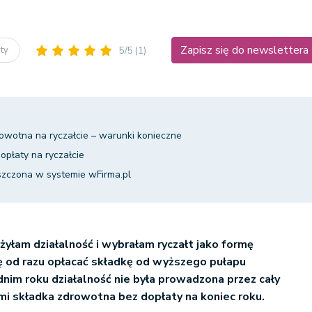
Zapisz się do newslettera
aty
5/5
(1)
owotna na ryczałcie – warunki konieczne
płaty na ryczałcie
zczona w systemie wFirma.pl
żyłam działalność i wybrałam ryczałt jako formę
 od razu opłacać składkę od wyższego pułapu
dnim roku działalność nie była prowadzona przez cały
mi składka zdrowotna bez dopłaty na koniec roku.