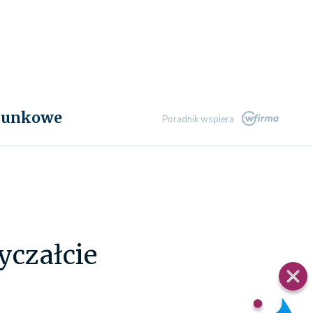
chunkowe
Poradnik wspiera
yczałcie