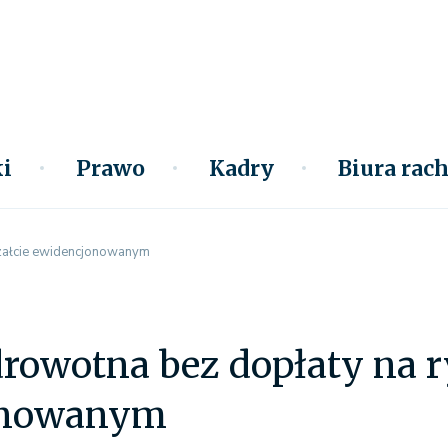
i
Prawo
Kadry
Biura ra
czałcie ewidencjonowanym
rowotna bez dopłaty na r
onowanym