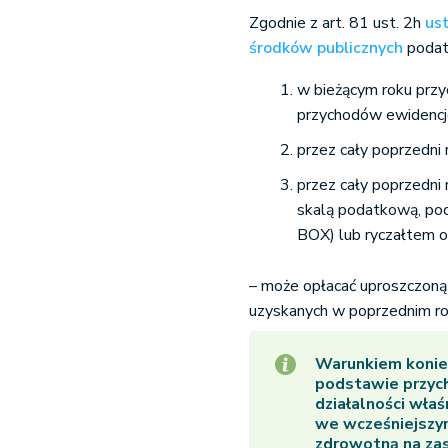
Zgodnie z art. 81 ust. 2h
us
środków publicznych
podatn
w bieżącym roku przyc
przychodów ewidenc
przez cały poprzedni
przez cały poprzedn
skalą podatkową, pod
BOX) lub ryczałtem 
– może opłacać uproszczoną
uzyskanych w poprzednim ro
Warunkiem koniec
podstawie przyc
działalności właś
we wcześniejszym 
zdrowotną na zas