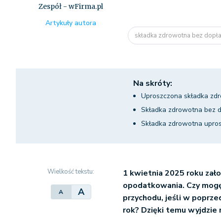
Zespół - wFirma.pl
Artykuły autora
składka zdrowotna bez dopł
Na skróty:
Uproszczona składka zdr
Składka zdrowotna bez do
Składka zdrowotna upros
Wielkość tekstu:
1 kwietnia 2025 roku zało
opodatkowania. Czy mogę
A
A
przychodu, jeśli w poprze
rok? Dzięki temu wyjdzie 