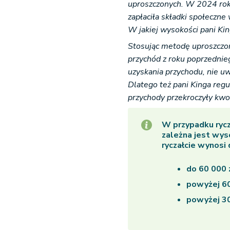
uproszczonych. W 2024 roku
zapłaciła składki społeczne
W jakiej wysokości pani Ki
Stosując metodę uproszczon
przychód z roku poprzednie
uzyskania przychodu, nie uw
Dlatego też pani Kinga reg
przychody przekroczyły kwo
W przypadku rycz
zależna jest wys
ryczałcie wynosi 
do 60 000 z
powyżej 60 
powyżej 30