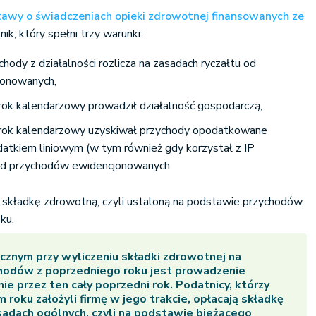
tawy o świadczeniach opieki zdrowotnej finansowanych ze
ik, który spełni trzy warunki:
hody z działalności rozlicza na zasadach ryczałtu od
jonowanych,
 rok kalendarzowy prowadził działalność gospodarczą,
i rok kalendarzowy uzyskiwał przychody opodatkowane
atkiem liniowym (w tym również gdy korzystał z IP
od przychodów ewidencjonowanych
 składkę zdrowotną, czyli ustaloną na podstawie przychodów
ku.
znym przy wyliczeniu składki zdrowotnej na
hodów z poprzedniego roku jest prowadzenie
nie przez ten cały poprzedni rok. Podatnicy, którzy
roku założyli firmę w jego trakcie, opłacają składkę
adach ogólnych, czyli na podstawie bieżącego