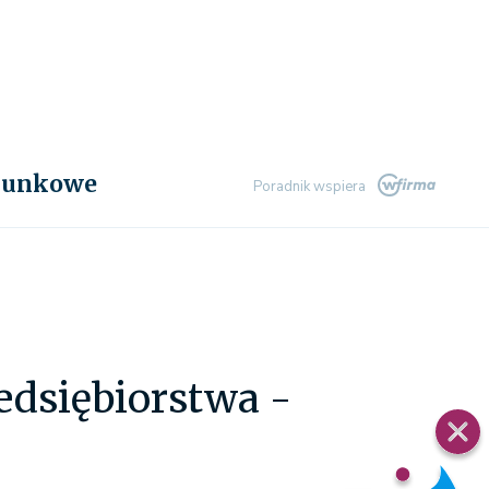
chunkowe
Poradnik wspiera
dsiębiorstwa -