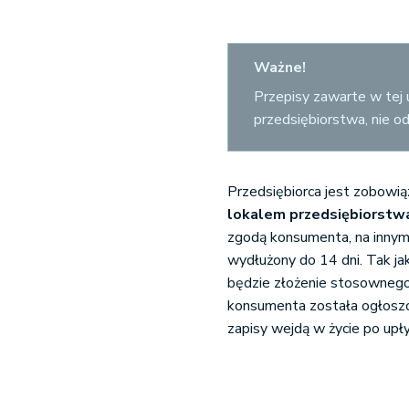
Ważne!
Przepisy zawarte w tej
przedsiębiorstwa, nie o
Przedsiębiorca jest zobow
lokalem przedsiębiorstw
zgodą konsumenta, na innym
wydłużony do 14 dni. Tak ja
będzie złożenie stosownego
konsumenta została ogłoszo
zapisy wejdą w życie po upły