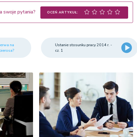
a swoje pytania?
OCEŃ ARTYKUŁ:
zerwa na
Ustanie stosunku pracy 2014 r. -
pierosa?
cz. 1