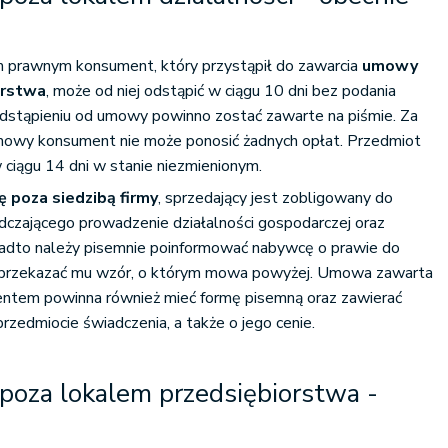
 prawnym konsument, który przystąpił do zawarcia
umowy
orstwa
, może od niej odstąpić w ciągu 10 dni bez podania
odstąpieniu od umowy powinno zostać zawarte na piśmie. Za
mowy konsument nie może ponosić żadnych opłat. Przedmiot
iągu 14 dni w stanie niezmienionym.
 poza siedzibą firmy
, sprzedający jest zobligowany do
czającego prowadzenie działalności gospodarczej oraz
adto należy pisemnie poinformować nabywcę o prawie do
 przekazać mu wzór, o którym mowa powyżej. Umowa zawarta
ntem powinna również mieć formę pisemną oraz zawierać
i przedmiocie świadczenia, a także o jego cenie.
oza lokalem przedsiębiorstwa -