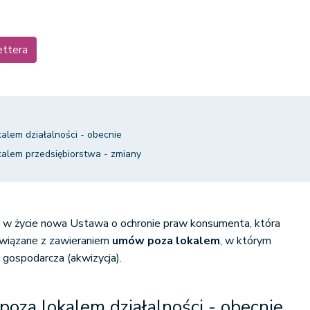
ettera
lem działalności - obecnie
lem przedsiębiorstwa - zmiany
ć w życie nowa Ustawa o ochronie praw konsumenta, która
związane z zawieraniem
umów poza lokalem
, w którym
 gospodarcza (akwizycja).
za lokalem działalności - obecnie