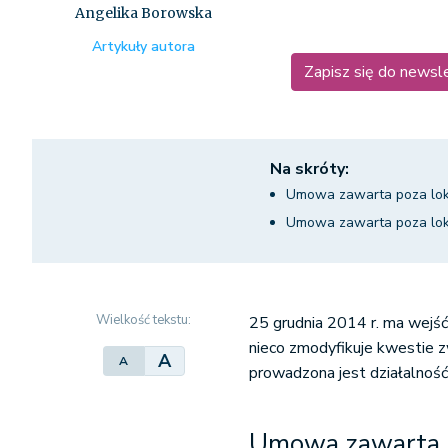
Angelika Borowska
Artykuły autora
Zapisz się do newsl
Na skróty:
Umowa zawarta poza loka
Umowa zawarta poza loka
Wielkość tekstu:
25 grudnia 2014 r. ma wejś
nieco zmodyfikuje kwestie 
A
A
prowadzona jest działalność
Umowa zawarta po