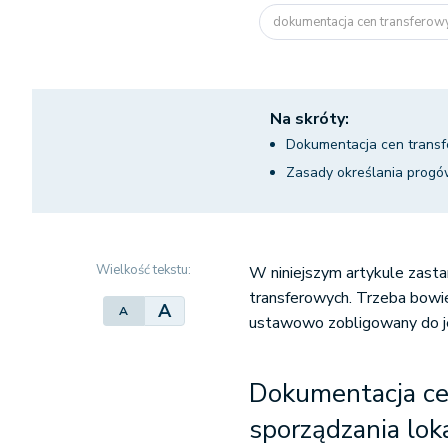
dokumentacja cen transfero
Na skróty:
Dokumentacja cen transf
Zasady określania progów
Wielkość tekstu:
W niniejszym artykule zast
transferowych. Trzeba bowi
A
A
ustawowo zobligowany do jej
Dokumentacja ce
sporządzania lok