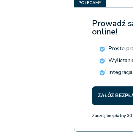
POLECAMY
Prowadź s
online!
Proste pr
Wyliczani
Integracj
ZAŁÓŻ BEZPŁ
Zacznij bezpłatny 30