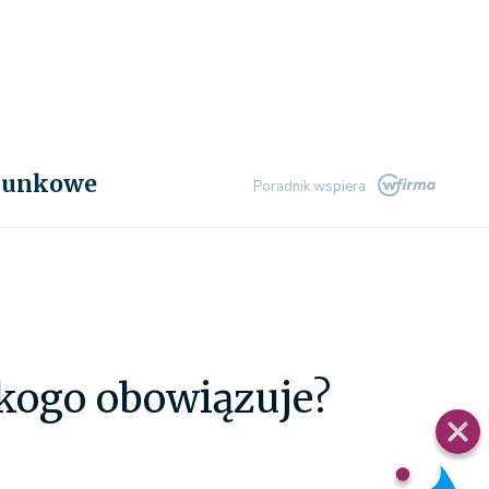
chunkowe
Poradnik wspiera
kogo obowiązuje?