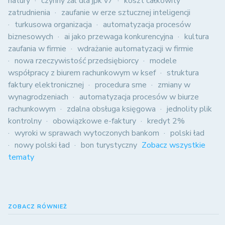
natury
czynny żal dla jpk v7
koszt całkowity
zatrudnienia
zaufanie w erze sztucznej inteligencji
turkusowa organizacja
automatyzacja procesów
biznesowych
ai jako przewaga konkurencyjna
kultura
zaufania w firmie
wdrażanie automatyzacji w firmie
nowa rzeczywistość przedsiębiorcy
modele
współpracy z biurem rachunkowym w ksef
struktura
faktury elektronicznej
procedura sme
zmiany w
wynagrodzeniach
automatyzacja procesów w biurze
rachunkowym
zdalna obsługa księgowa
jednolity plik
kontrolny
obowiązkowe e-faktury
kredyt 2%
wyroki w sprawach wytoczonych bankom
polski ład
nowy polski ład
bon turystyczny
Zobacz wszystkie
tematy
ZOBACZ RÓWNIEŻ