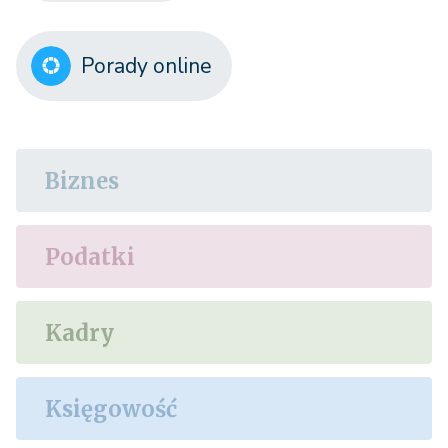
Porady online
Biznes
Podatki
Kadry
Księgowość