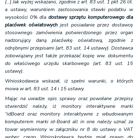
(…) Jak wyżej wskazano, zgodnie z art. 83 ust. 1 pkt 26 lit.
a ustawy, warunkiem zastosowania stawki podatku w
wysokości 0% dla
dostawy sprzętu komputerowego dla
placówek oświatowych
jest posiadanie przez dostawcę
stosownego zamówienia potwierdzonego przez organ
nadzorujący daną placówkę oświatową, zgodnie z
odrębnymi przepisami (art. 83 ust. 14 ustawy). Dostawca
zobowiązany jest także przekazać kopię ww. dokumentu
do właściwego urzędu skarbowego (art. 83 ust. 15
ustawy).
Wnioskodawca wskazał, iż spełni warunki, o których
mowa w art. 83 ust. 14 i 15 ustawy.
Mając na uwadze opis sprawy oraz powołane przepisy
stwierdzić należy, iż monitory interaktywne marki
“idBoard oraz monitory interaktywne z wbudowanym
komputerem marki id-Board all in one należy uznać za
towar wymieniony w załączniku nr 8 do ustawy o VAT
wobec czego Wnioskodawca będzie miał prawo do