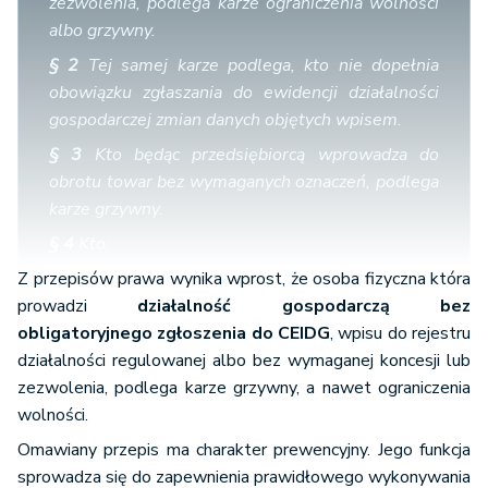
zezwolenia, podlega karze ograniczenia wolności
albo grzywny.
§ 2
Tej samej karze podlega, kto nie dopełnia
obowiązku zgłaszania do ewidencji działalności
gospodarczej zmian danych objętych wpisem.
§ 3
Kto będąc przedsiębiorcą wprowadza do
obrotu towar bez wymaganych oznaczeń, podlega
karze grzywny.
§ 4
Kto:
Z przepisów prawa wynika wprost, że osoba fizyczna która
1)
wykonuje odpłatnie zadania przewodnika
prowadzi
górskiego bez uprawnień wymaganych dla
działalność gospodarczą bez
obligatoryjnego zgłoszenia do CEIDG
określonego obszaru górskiego,
, wpisu do rejestru
działalności regulowanej albo bez wymaganej koncesji lub
1a)
prowadzi szkolenie dla kandydatów na
zezwolenia, podlega karze grzywny, a nawet ograniczenia
przewodników górskich bez wymaganego wpisu
wolności.
do rejestru organizatorów szkoleń,
Omawiany przepis ma charakter prewencyjny. Jego funkcja
2)
świadcząc usługi hotelarskie używa nazw
sprowadza się do zapewnienia prawidłowego wykonywania
rodzajowych lub określenia kategorii obiektów