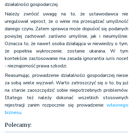
działalności gospodarczej.
hotelarskich bez decyzji lub niezgodnie z decyzją,
Należy zwrócić uwagę na to, że ustawodawca nie
2a)
świadcząc usługi hotelarskie, używa oznaczeń,
uregulował wprost, że o winie ma przesądzać umyślność
które mogą wprowadzić klientów w błąd co do
danego czynu. Zatem sprawca może dopuścić się podanych
rodzaju lub kategorii obiektu hotelarskiego,
powyżej zachowań zarówno umyślnie, jak i nieumyślnie.
3)
wbrew obowiązkowi świadczy usługi
Oznacza to, że nawet osoba działająca w niewiedzy o tym,
hotelarskie w obiekcie niezgłoszonym do
że popełnia wykroczenie, zostanie ukarana. W tym
ewidencji,
kontekście zastosowanie ma zasada
ignorantia iuris nocet
4)
świadczy usługi hotelarskie wbrew decyzji
- nieznajomość prawa szkodzi.
nakazującej wstrzymanie ich świadczenia
Reasumując, prowadzenie działalności gospodarczej niesie
5)
nie zawiadamia organu prowadzącego rejestr
za sobą wiele wyzwań. Warto zatroszczyć się o to, by już
działalności regulowanej organizatorów turystyki
na starcie zaoszczędzić sobie niepotrzebnych problemów.
i pośredników turystycznych o zawieszeniu
Dlatego też należy dokonać wszelkich stosownych
wykonywania działalności organizatora turystyki
rejestracji zanim rozpocznie się prowadzenie
własnego
lub pośrednika turystycznego w terminie 7 dni od
biznesu
.
dnia tego zawieszenia.
Polecamy:
- podlega karze ograniczenia wolności albo