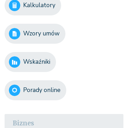
Kalkulatory
Wzory umów
Wskaźniki
Porady online
Biznes