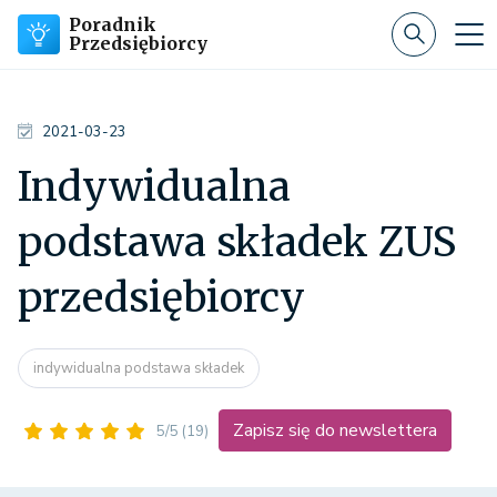
Poradnik
Przedsiębiorcy
2021-03-23
Indywidualna
podstawa składek ZUS
przedsiębiorcy
indywidualna podstawa składek
Zapisz się do newslettera
5/5
(19)