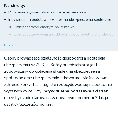
Na skróty:
Podstawa wymiaru składek dla przedsiębiorcy
Indywidualna podstawa składek na ubezpieczenia społeczne
Limit podstawy emerytalno-rentowej
Limit podstawy wymiaru składki na dobrowolne chorobowe
Indywidualna podstawa składki na ubezpieczenie zdrowotne
Rozwiń
Ustalenie indywidualnej podstawy w systemie do rozliczania
ubezpieczeń
Osoby prowadzące działalność gospodarczą podlegają
ubezpieczeniu w ZUS-ie. Każdy przedsiębiorca jest
zobowiązany do opłacania składek na ubezpieczenia
społeczne oraz ubezpieczenie zdrowotne. Można w tym
zakresie korzystać z ulg, ale i zdecydować się na opłacanie
wyższych kwot. Czy
indywidualna podstawa składek
może być zadeklarowana w dowolnym momencie? Jak ją
ustalić? Szczegóły poniżej.