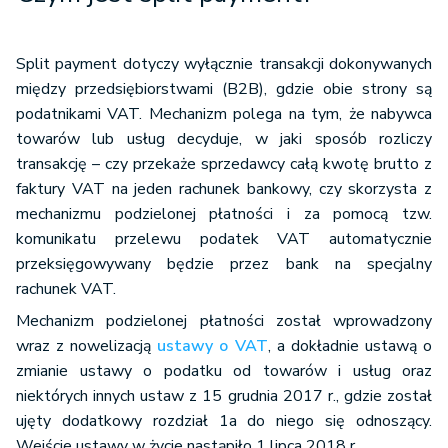
Split payment dotyczy wyłącznie transakcji dokonywanych
między przedsiębiorstwami (B2B), gdzie obie strony są
podatnikami VAT. Mechanizm polega na tym, że nabywca
towarów lub usług decyduje, w jaki sposób rozliczy
transakcję – czy przekaże sprzedawcy całą kwotę brutto z
faktury VAT na jeden rachunek bankowy, czy skorzysta z
mechanizmu podzielonej płatności i za pomocą tzw.
komunikatu przelewu podatek VAT automatycznie
przeksięgowywany będzie przez bank na specjalny
rachunek VAT.
Mechanizm podzielonej płatności został wprowadzony
wraz z nowelizacją
ustawy o VAT
, a dokładnie ustawą o
zmianie ustawy o podatku od towarów i usług oraz
niektórych innych ustaw z 15 grudnia 2017 r., gdzie został
ujęty dodatkowy rozdział 1a do niego się odnoszący.
Wejście ustawy w życie nastąpiło 1 lipca 2018 r.