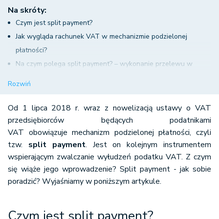
Na skróty:
Czym jest split payment?
Jak wygląda rachunek VAT w mechanizmie podzielonej
płatności?
Na czym polega split payment? – wykonanie przelewu w
mechanizmie split payment
Rozwiń
Do czego służy wydzielony rachunek VAT?
Kiedy stosować split payment?
Od 1 lipca 2018 r. wraz z nowelizacją ustawy o VAT
Split payment a prostszy i szybszy zwrot VAT
przedsiębiorców będących podatnikami
VAT obowiązuje mechanizm podzielonej płatności, czyli
Podsumowanie - split payment jak sobie poradzić?
tzw.
split payment
. Jest on kolejnym instrumentem
wspierającym zwalczanie wyłudzeń podatku VAT. Z czym
się wiąże jego wprowadzenie? Split payment - jak sobie
poradzić? Wyjaśniamy w poniższym artykule.
Czym jest split payment?