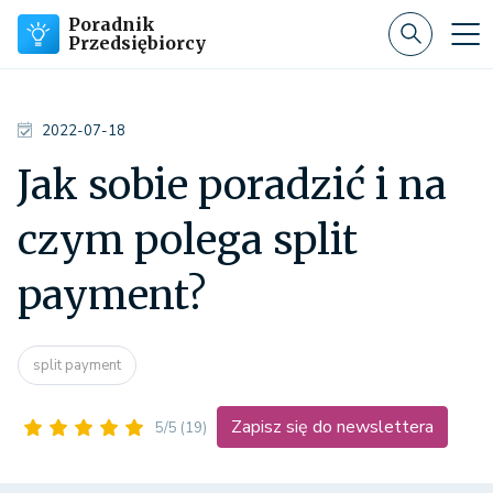
Poradnik
Przedsiębiorcy
2022-07-18
Jak sobie poradzić i na
czym polega split
payment?
split payment
Zapisz się do newslettera
5/5
(19)