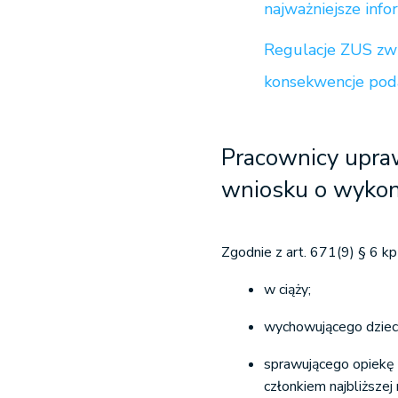
najważniejsze info
Regulacje ZUS zwią
konsekwencje po
Pracownicy upra
wniosku o wykon
Zgodnie z art. 671(9) § 6 
w ciąży;
wychowującego dziecko
sprawującego opiekę n
członkiem najbliższe