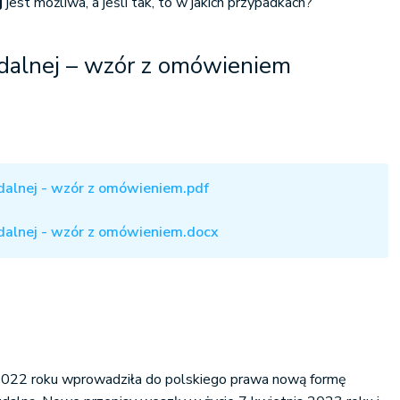
j
jest możliwa, a jeśli tak, to w jakich przypadkach?
alnej – wzór z omówieniem
alnej - wzór z omówieniem.pdf
alnej - wzór z omówieniem.docx
 2022 roku wprowadziła do polskiego prawa nową formę