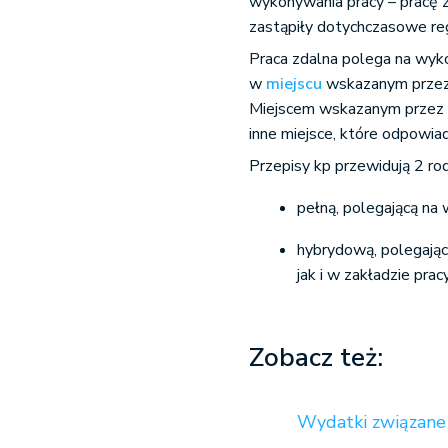
wykonywania pracy – pracę z
zastąpiły dotychczasowe reg
Praca zdalna polega na wyk
w
miejscu
wskazanym przez 
Miejscem wskazanym przez p
inne miejsce, które odpowi
Przepisy kp przewidują 2 rod
pełną, polegającą na
hybrydową, polegają
jak i w zakładzie pracy
Zobacz też:
Wydatki związane 