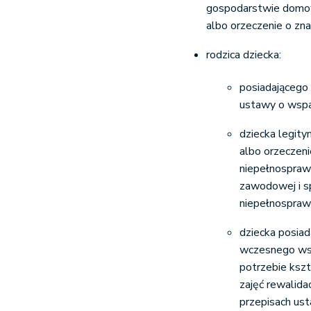
gospodarstwie domow
albo orzeczenie o zn
rodzica dziecka:
posiadającego 
ustawy o wspar
dziecka legit
albo orzeczen
niepełnosprawn
zawodowej i sp
niepełnospraw
dziecka posiad
wczesnego wsp
potrzebie kszt
zajęć rewalid
przepisach us