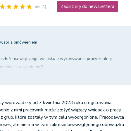
Zapisz się do newslettera
5/5
(1)
 wzór z omówieniem
o złożenia wiążącego wniosku o wykonywanie pracy zdalnej
dmówić pracy zdalnej?
uzasadnienie
 elementy
iosku
y wprowadziły od 7 kwietnia 2023 roku uregulowania
odnie z nimi pracownik może złożyć wiążący wniosek o pracę
ej z grup, które zostały w tym celu wyodrębnione. Pracodawca
niosek, ale nie ma w tym zakresie bezwzględnego obowiązku.