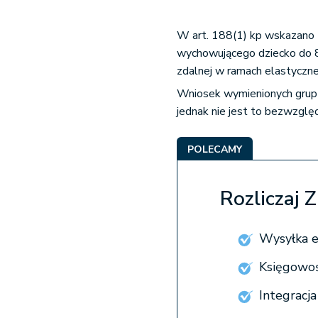
W art. 188(1) kp wskazano 
wychowującego dziecko do 8.
zdalnej w ramach elastycznej
Wniosek wymienionych grup
jednak nie jest to bezwzglę
POLECAMY
Rozliczaj 
Wysyłka e
Księgowoś
Integracj