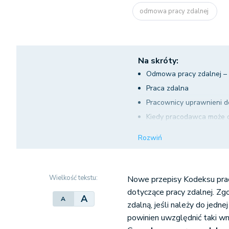
odmowa pracy zdalnej
Na skróty:
Odmowa pracy zdalnej –
Praca zdalna
Pracownicy uprawnieni d
Kiedy pracodawca może o
Odmowa pracy zdalnej – 
Rozwiń
Odmowa pracy zdalnej –
Kontrola rozpatrzenia wn
Wielkość tekstu:
Nowe przepisy Kodeksu prac
dotyczące pracy zdalnej. Zg
A
A
zdalną, jeśli należy do jedn
powinien uwzględnić taki w