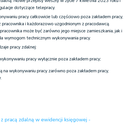
dalną. Nowe przepisy weszły w życie 7 kwietnia 2023 roku i
ulacje dotyczące telepracy.
onywaniu pracy całkowicie lub częściowo poza zakładem pracy,
pracownika i każdorazowo uzgodnionym z pracodawcą.
racownika może być zarówno jego miejsce zamieszkania, jak i
ada wymogom technicznym wykonywania pracy.
zaje pracy zdalnej:
 wykonywaniu pracy wyłącznie poza zakładem pracy;
cą na wykonywaniu pracy zarówno poza zakładem pracy,
.
z pracą zdalną w ewidencji księgowej -