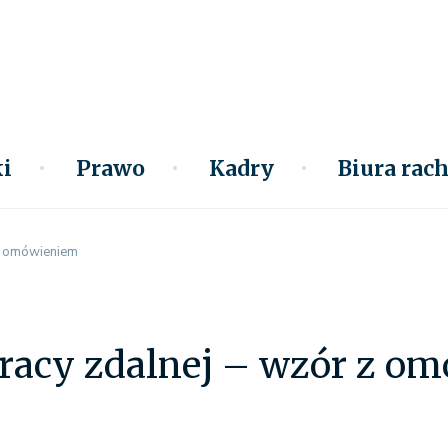
i
Prawo
Kadry
Biura ra
z omówieniem
acy zdalnej – wzór z o