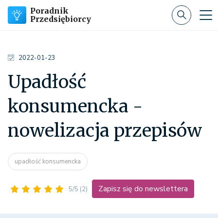
Poradnik
Przedsiębiorcy
2022-01-23
Upadłość
konsumencka -
nowelizacja przepisów
upadłość konsumencka
Zapisz się do newslettera
5/5
(2)