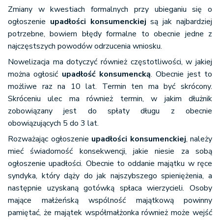
Zmiany w kwestiach formalnych przy ubieganiu się o
ogłoszenie
upadłości konsumenckiej
są jak najbardziej
potrzebne, bowiem błędy formalne to obecnie jedne z
najczęstszych powodów odrzucenia wniosku.
Nowelizacja ma dotyczyć również częstotliwości, w jakiej
można ogłosić
upadłość konsumencką
. Obecnie jest to
możliwe raz na 10 lat. Termin ten ma być skrócony.
Skróceniu ulec ma również termin, w jakim dłużnik
zobowiązany jest do spłaty długu z obecnie
obowiązujących 5 do 3 lat.
Rozważając ogłoszenie
upadłości konsumenckiej
, należy
mieć świadomość konsekwencji, jakie niesie za sobą
ogłoszenie upadłości. Obecnie to oddanie majątku w ręce
syndyka, który dąży do jak najszybszego spieniężenia, a
następnie uzyskaną gotówką spłaca wierzycieli. Osoby
mające małżeńską wspólność majątkową powinny
pamiętać, że majątek współmałżonka również może wejść