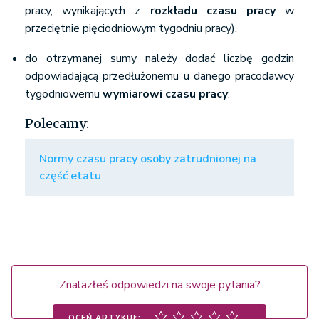
× 1 dzień) -
pracy, wynikających z
rozkładu czasu pracy
w
(8 godz.
przeciętnie pięciodniowym tygodniu pracy),
× 2 święta)
do otrzymanej sumy należy dodać liczbę godzin
odpowiadającą przedłużonemu u danego pracodawcy
RAZEM
2000
250
tygodniowemu
wymiarowi czasu pracy
.
Polecamy:
Normy czasu pracy osoby zatrudnionej na
część etatu
Znalazłeś odpowiedzi na swoje pytania?
OCEŃ ARTYKUŁ: