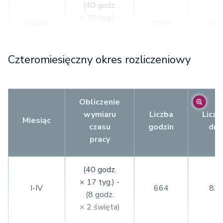
(40 godz.
× 26 tyg.) -
VII-XII
1000
125
(8 godz.
× 5 świąt)
Czteromiesięczny okres rozliczeniowy
RAZEM
2000
250
Obliczenie
wymiaru
Liczba
Liczb
Miesiąc
czasu
godzin
dni
pracy
(40 godz.
× 17 tyg.) -
I-IV
664
83
(8 godz.
× 2 święta)