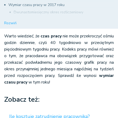
Wymiar czasu pracy w 2017 roku
Dwunastomiesięczny okres rozliczeniowy
Sześciomiesięczny okres rozliczeniowy
Rozwiń
Czteromiesięczny okres rozliczeniowy
Warto wiedzieć, że
czas pracy
nie może przekroczyć ośmiu
Trzymiesięczny okres rozliczeniowy
godzin dziennie, czyli 40 tygodniowo w przeciętnym
pięciodniowym tygodniu pracy. Kodeks pracy mówi również
Jednomiesięczny okres rozliczeniowy
o tym, że pracodawca ma obowiązek przygotować oraz
przekazać podwładnemu jego czasowy grafik pracy na
Wymiar czasu pracy a dni ustawowo wolne od pracy
okres przynajmniej jednego miesiąca najpóźniej na tydzień
Wymiar czasu pracy w ruchu ciągłym
przed rozpoczęciem pracy. Sprawdź ile wynosi
wymiar
czasu pracy
w tym roku!
Zobacz też:
Ile kosztuje zatrudnienie pracownika?