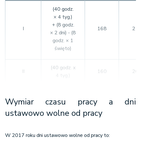
X-XII
488
61
(8 godz.
(40 godz.
× 4 święta)
× 4 tyg.)
+ (8 godz.
I
168
21
× 2 dni) - (8
RAZEM
2000
250
godz. × 1
święto)
(40 godz. x
II
160
20
4 tyg.)
(40 godz.
Wymiar czasu pracy a dni
× 4 tyg.)
III
184
23
+ (8 godz.
ustawowo wolne od pracy
× 3 dni)
W 2017 roku dni ustawowo wolne od pracy to:
(40 godz.