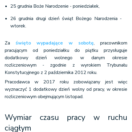
25 grudnia Boże Narodzenie - poniedziałek,
(40 godz.
26 grudnia drugi dzień świąt Bożego Narodzenia -
× 4 tyg.)
VII
168
21
wtorek.
+ (8 godz.
× 1 dzień)
Za
święto wypadające w sobotę
, pracownikom
pracującym od poniedziałku do piątku przysługuje
(40 godz.
dodatkowy dzień wolnego w danym okresie
× 4 tyg.)
rozliczeniowym - zgodnie z wyrokiem Trybunału
+ (8 godz.
VIII
176
22
Konstytucyjnego z 2 października 2012 roku.
× 3 dni) - (8
Pracodawca w 2017 roku zobowiązany jest więc
godz. × 1
wyznaczyć 1 dodatkowy dzień wolny od pracy, w okresie
święto)
rozliczeniowym obejmującym listopad.
(40 godz.
× 4 tyg.)
Wymiar czasu pracy w ruchu
IX
168
21
+ (8 godz.
ciągłym
× 1 dzień)