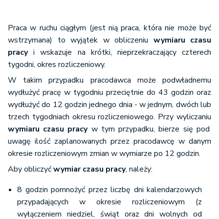
(40 godz.
Praca w ruchu ciągłym (jest nią praca, która nie może być
× 4 tyg.)
wstrzymana) to wyjątek w obliczeniu
wymiaru czasu
X
176
22
+ (8 godz.
pracy
i wskazuje na krótki, nieprzekraczający czterech
× 2 dni)
tygodni, okres rozliczeniowy.
W takim przypadku pracodawca może podwładnemu
(40 godz.
wydłużyć pracę w tygodniu przeciętnie do 43 godzin oraz
× 4 tyg.)
wydłużyć do 12 godzin jednego dnia - w jednym, dwóch lub
+ (8 godz.
trzech tygodniach okresu rozliczeniowego. Przy wyliczaniu
XI
160
20
× 2 dni) - (8
wymiaru czasu pracy
w tym przypadku, bierze się pod
godz. × 2
uwagę ilość zaplanowanych przez pracodawcę w danym
święta)
okresie rozliczeniowym zmian w wymiarze po 12 godzin.
Aby obliczyć
wymiar czasu pracy
, należy:
(40 godz.
8 godzin pomnożyć przez liczbę dni kalendarzowych
× 4 tyg.)
przypadających w okresie rozliczeniowym (z
+ (8 godz.
XII
152
19
wyłączeniem niedziel, świąt oraz dni wolnych od