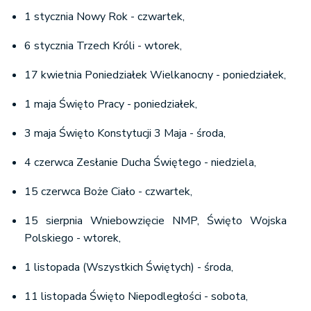
× 4 tyg.)
1 stycznia Nowy Rok - czwartek,
IV
152
19
- (8 godz.
× 1 święto)
6 stycznia Trzech Króli - wtorek,
17 kwietnia Poniedziałek Wielkanocny - poniedziałek,
(40 godz.
1 maja Święto Pracy - poniedziałek,
× 4 tyg.)
+ (8 godz.
V
168
21
3 maja Święto Konstytucji 3 Maja - środa,
× 3 dni) - (8
godz. × 2
4 czerwca Zesłanie Ducha Świętego - niedziela,
święta)
15 czerwca Boże Ciało - czwartek,
(40 godz.
15 sierpnia Wniebowzięcie NMP, Święto Wojska
× 4 tyg.)
Polskiego - wtorek,
+ (8 godz.
VI
168
21
1 listopada (Wszystkich Świętych) - środa,
× 2 dni) - (8
godz. × 1
11 listopada Święto Niepodległości - sobota,
święto)