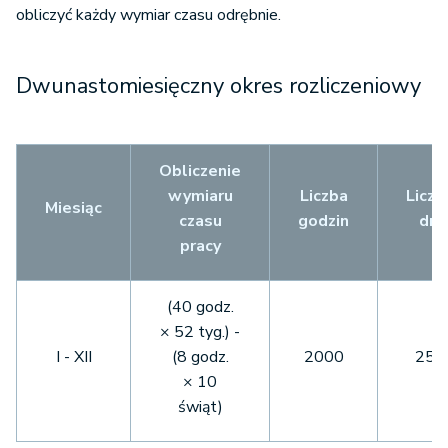
obliczyć każdy wymiar czasu odrębnie.
Dwunastomiesięczny okres rozliczeniowy
Obliczenie
wymiaru
Liczba
Liczb
Miesiąc
czasu
godzin
dni
pracy
(40 godz.
× 52 tyg.) -
I - XII
(8 godz.
2000
250
× 10
świąt)