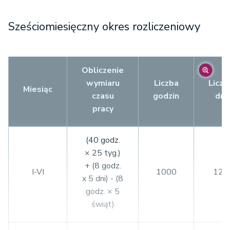
Sześciomiesięczny okres rozliczeniowy
Obliczenie
wymiaru
Liczba
Liczb
Miesiąc
czasu
godzin
dni
pracy
(40 godz.
× 25 tyg.)
+ (8 godz.
I-VI
1000
125
x 5 dni) - (8
godz. × 5
świąt)