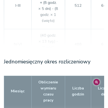
+ (8 godz.
I-III
512
64
× 5 dni) - (8
godz. × 1
święto)
(40 godz.
× 13 tyg.) -
IV-VI
488
61
(8 godz.
× 4 święta)
Jednomiesięczny okres rozliczeniowy
(40 godz.
× 13 tyg.) -
VII-IX
512
64
(8 godz.
Obliczenie
× 1 święto)
wymiaru
Liczba
Liczb
Miesiąc
czasu
godzin
dni
pracy
(40 godz.
× 13 tyg.) -