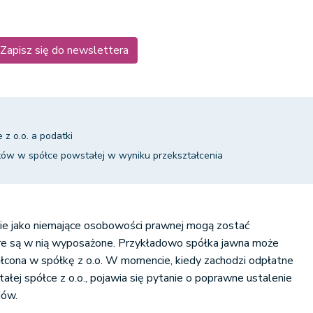
Zapisz się do newslettera
 z o.o. a podatki
ałów w spółce powstałej w wyniku przekształcenia
cie jako niemające osobowości prawnej mogą zostać
óre są w nią wyposażone. Przykładowo spółka jawna może
ałcona w spółkę z o.o. W momencie, kiedy zachodzi odpłatne
łej spółce z o.o., pojawia się pytanie o poprawne ustalenie
dów.