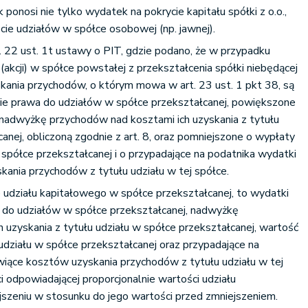
onosi nie tylko wydatek na pokrycie kapitału spółki z o.o.,
cie udziałów w spółce osobowej (np. jawnej).
. 22 ust. 1t ustawy o PIT, gdzie podano, że w przypadku
(akcji) w spółce powstałej z przekształcenia spółki niebędącej
ania przychodów, o którym mowa w art. 23 ust. 1 pkt 38, są
cie prawa do udziałów w spółce przekształcanej, powiększone
 nadwyżkę przychodów nad kosztami ich uzyskania z tytułu
anej, obliczoną zgodnie z art. 8, oraz pomniejszone o wypłaty
 spółce przekształcanej i o przypadające na podatnika wydatki
ania przychodów z tytułu udziału w tej spółce.
ie udziału kapitałowego w spółce przekształcanej, to wydatki
a do udziałów w spółce przekształcanej, nadwyżkę
 uzyskania z tytułu udziału w spółce przekształcanej, wartość
udziału w spółce przekształcanej oraz przypadające na
wiące kosztów uzyskania przychodów z tytułu udziału w tej
i odpowiadającej proporcjonalnie wartości udziału
szeniu w stosunku do jego wartości przed zmniejszeniem.