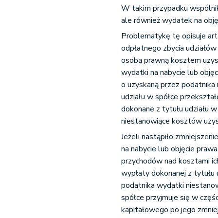
W takim przypadku wspólnik p
ale również wydatek na obję
Problematykę tę opisuje art
odpłatnego zbycia udziałów 
osobą prawną kosztem uzysk
wydatki na nabycie lub obję
o uzyskaną przez podatnika
udziału w spółce przekształc
dokonane z tytułu udziału w
niestanowiące kosztów uzysk
Jeżeli nastąpiło zmniejszen
na nabycie lub objęcie praw
przychodów nad kosztami ich
wypłaty dokonanej z tytułu 
podatnika wydatki niestano
spółce przyjmuje się w częśc
kapitałowego po jego zmniej