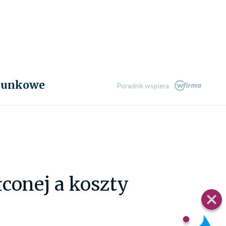
chunkowe
Poradnik wspiera
łconej a koszty