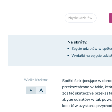
zbycie udziałów
Na skróty:
Zbycie udziałów w spółce
Wydatki na objęcie udzi
Wielkość tekstu:
Spółki funkcjonujące w obro
przekształcone w takie, kt
A
A
zostać skutecznie przekszt
zbycie udziałów w tak powsta
kosztów uzyskania przycho