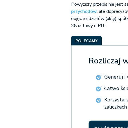
Powyższy przepis nie jest 
przychodów
, ale doprecyz
objęcie udziałów (akcji) spó
38 ustawy o PIT.
POLECAMY
Rozliczaj 
Generuj i 
Łatwo ksi
Korzystaj
zaliczkac