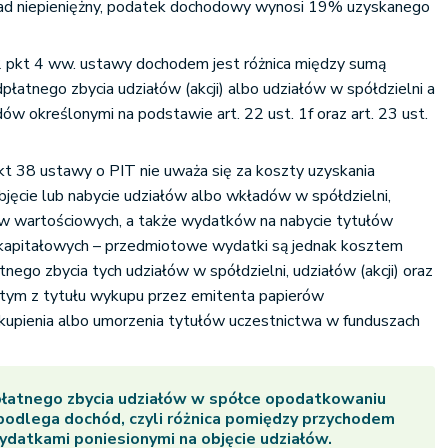
ład niepieniężny, podatek dochodowy wynosi 19% uzyskanego
 2 pkt 4 ww. ustawy dochodem jest różnica między sumą
łatnego zbycia udziałów (akcji) albo udziałów w spółdzielni a
ów określonymi na podstawie art. 22 ust. 1f oraz art. 23 ust.
pkt 38 ustawy o PIT nie uważa się za koszty uzyskania
ęcie lub nabycie udziałów albo wkładów w spółdzielni,
rów wartościowych, a także wydatków na nabycie tytułów
kapitałowych – przedmiotowe wydatki są jednak kosztem
nego zbycia tych udziałów w spółdzielni, udziałów (akcji) oraz
tym z tytułu wykupu przez emitenta papierów
dkupienia albo umorzenia tytułów uczestnictwa w funduszach
łatnego zbycia udziałów w spółce opodatkowaniu
odlega dochód, czyli różnica pomiędzy przychodem
ydatkami poniesionymi na objęcie udziałów.