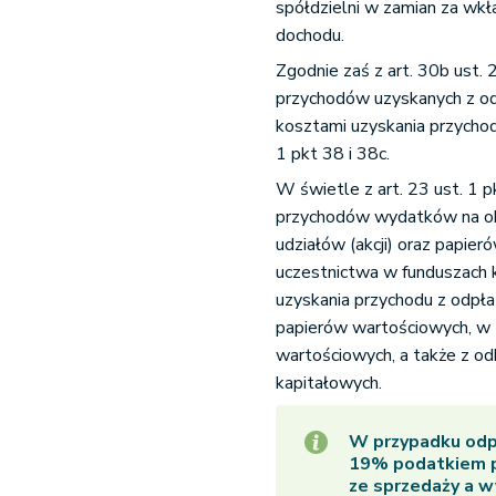
spółdzielni w zamian za wk
dochodu.
Zgodnie zaś z art. 30b ust.
przychodów uzyskanych z odp
kosztami uzyskania przychod
1 pkt 38 i 38c.
W świetle z art. 23 ust. 1 
przychodów wydatków na obj
udziałów (akcji) oraz papie
uczestnictwa w funduszach 
uzyskania przychodu z odpłat
papierów wartościowych, w 
wartościowych, a także z o
kapitałowych.
W przypadku odp
19% podatkiem p
ze sprzedaży a w