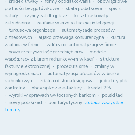
środek trwały
formy opodatkowania
obowiązkowe
płatności bezgotówkowe
skala podatkowa
spis z
natury
czynny żal dla jpk v7
koszt całkowity
zatrudnienia
zaufanie w erze sztucznej inteligencji
turkusowa organizacja
automatyzacja procesów
biznesowych
ai jako przewaga konkurencyjna
kultura
zaufania w firmie
wdrażanie automatyzacji w firmie
nowa rzeczywistość przedsiębiorcy
modele
współpracy z biurem rachunkowym w ksef
struktura
faktury elektronicznej
procedura sme
zmiany w
wynagrodzeniach
automatyzacja procesów w biurze
rachunkowym
zdalna obsługa księgowa
jednolity plik
kontrolny
obowiązkowe e-faktury
kredyt 2%
wyroki w sprawach wytoczonych bankom
polski ład
nowy polski ład
bon turystyczny
Zobacz wszystkie
tematy