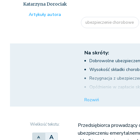
Katarzyna Dorociak
Artykuły autora
ubezpieczenie chorobowe
Na skróty:
Dobrowolne ubezpieczen
Wysokość składki choro
Rezygnacja z ubezpiecz
Opóźnienie w zapłacie s
Przepisy obowiązujące d
Rozwiń
Wielkość tekstu:
Przedsiębiorca prowadzący
ubezpieczeniu emerytalnem
A
A