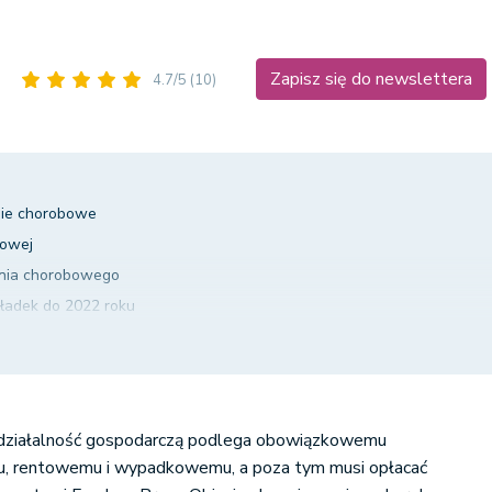
Zapisz się do newslettera
4.7/5
(10)
ie chorobowe
bowej
enia chorobowego
kładek do 2022 roku
o końca 2021 roku
 działalność gospodarczą podlega obowiązkowemu
u, rentowemu i wypadkowemu, a poza tym musi opłacać