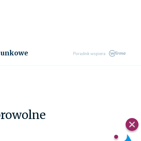
chunkowe
Poradnik wspiera
browolne