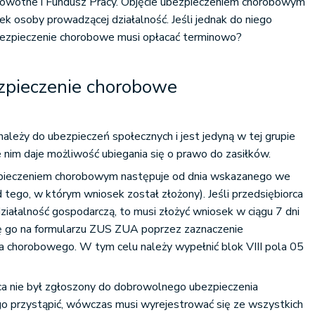
drowotne i Fundusz Pracy. Objęcie ubezpieczeniem chorobowym
ek osoby prowadzącej działalność. Jeśli jednak do niego
bezpieczenie chorobowe musi opłacać terminowo?
zpieczenie chorobowe
należy do ubezpieczeń społecznych i jest jedyną w tej grupie
 nim daje możliwość ubiegania się o prawo do zasiłków.
ezpieczeniem chorobowym następuje od dnia wskazanego we
d tego, w którym wniosek został złożony). Jeśli przedsiębiorca
ziałalność gospodarczą, to musi złożyć wniosek w ciągu 7 dni
się go na formularzu ZUS ZUA poprzez zaznaczenie
 chorobowego. W tym celu należy wypełnić blok VIII pola 05
ca nie był zgłoszony do dobrowolnego ubezpieczenia
go przystąpić, wówczas musi wyrejestrować się ze wszystkich