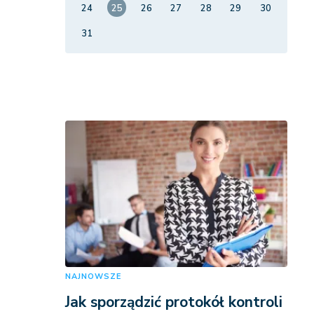
24
25
26
27
28
29
30
31
NAJNOWSZE
Jak sporządzić protokół kontroli