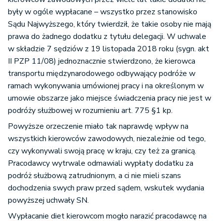
były w ogóle wypłacane – wszystko przez stanowisko
Sądu Najwyższego, który twierdził, że takie osoby nie mają
prawa do żadnego dodatku z tytułu delegacji. W uchwale
w składzie 7 sędziów z 19 listopada 2018 roku (sygn. akt
II PZP 11/08) jednoznacznie stwierdzono, że kierowca
transportu międzynarodowego odbywający podróże w
ramach wykonywania umówionej pracy i na określonym w
umowie obszarze jako miejsce świadczenia pracy nie jest w
podróży służbowej w rozumieniu art. 775 §1 kp.
Powyższe orzeczenie miało tak naprawdę wpływ na
wszystkich kierowców zawodowych, niezależnie od tego,
czy wykonywali swoją pracę w kraju, czy też za granicą.
Pracodawcy wytrwale odmawiali wypłaty dodatku za
podróż służbową zatrudnionym, a ci nie mieli szans
dochodzenia swych praw przed sądem, wskutek wydania
powyższej uchwały SN.
Wypłacanie diet kierowcom mogło narazić pracodawcę na