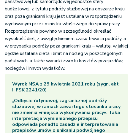
państwowej lub samorządowej jednostce sfery
budżetowej, z tytułu podróży służbowej na obszarze kraju
oraz poza granicami kraju jest ustalana w rozporządzeniu
wydawanym przez ministra właściwego do spraw pracy.
Rozporządzenie powinno w szczególności określać
wysokość diet, z uwzględnieniem czasu trwania podróży, a
w przypadku podróży poza granicami kraju – walutę, w jakiej
będzie ustalana dieta i limit na nocleg w poszczególnych
państwach, a także warunki zwrotu kosztów przejazdów,
noclegów i innych wydatków.
Wyrok NSA z 29 kwietnia 2021 roku (sygn. akt
II FSK 2241/20)
„Odbycie rutynowej, zagranicznej podróży
służbowej w ramach zawartego stosunku pracy
nie zmienia »miejsca wykonywania pracy«. Taka
interpretacja wymienionego przepisu
odpowiada ponadto zasadzie interpretowania
przepisów umów o unikaniu podwójnego