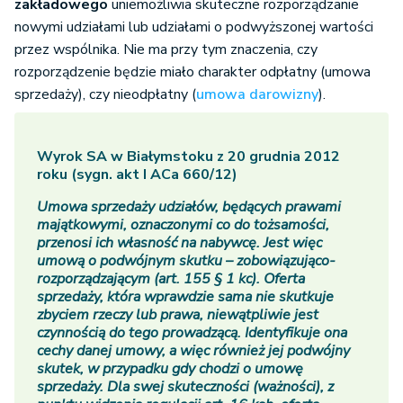
zakładowego
uniemożliwia skuteczne rozporządzanie
nowymi udziałami lub udziałami o podwyższonej wartości
przez wspólnika. Nie ma przy tym znaczenia, czy
rozporządzenie będzie miało charakter odpłatny (umowa
sprzedaży), czy nieodpłatny (
umowa darowizny
).
Wyrok SA w Białymstoku z 20 grudnia 2012
roku (sygn. akt I ACa 660/12)
Umowa sprzedaży udziałów, będących prawami
majątkowymi, oznaczonymi co do tożsamości,
przenosi ich własność na nabywcę. Jest więc
umową o podwójnym skutku – zobowiązująco-
rozporządzającym (art. 155 § 1 kc). Oferta
sprzedaży, która wprawdzie sama nie skutkuje
zbyciem rzeczy lub prawa, niewątpliwie jest
czynnością do tego prowadzącą. Identyfikuje ona
cechy danej umowy, a więc również jej podwójny
skutek, w przypadku gdy chodzi o umowę
sprzedaży. Dla swej skuteczności (ważności), z