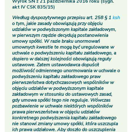
Wyrok SN z 21 października 2016 roku (sygn.
akt IV CSK 835/15)
Według dyspozytywnego przepisu art. 258 § 1
ksh
o tym, jakie zasady obowiązują przy objęciu
udziałów w podwyższonym kapitale zakładowym,
w pierwszym rzędzie decydują postanowienia
umowy spółki. W razie braku unormowań
umownych kwestie te mogą być uregulowane w
uchwale o podwyższeniu kapitału zakładowego, a
dopiero w dalszej kolejności obowiązują reguły
ustawowe. Zatem ustawodawca dopuścił
możliwość odmiennego unormowania w uchwale o
podwyższeniu kapitału zakładowego praw
pierwszeństwa dotychczasowych wspólników w
objęciu udziałów w podwyższonym kapitale
zakładowym w stosunku do ustawowych zasad,
gdy umowa spółki tego nie reguluje. Wówczas
pozbawienie w uchwale niektórych wspólników
prawa pierwszeństwa w objęciu udziałów
konkretnego podwyższenia kapitału zakładowego
nie stanowi zmiany umowy spółki, która uszczupla
ich prawa udziałowe. Aby doszło do uszczuplenia