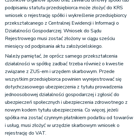
członków organów spółki oraz zawarciu umowy spółki lub
podpisaniu statutu przedsiębiorca może złożyć do KRS
wniosek o rejestrację spółki i wykreślenie przedsiębiorcy
przekształcanego z Centralnej Ewidencji i Informacji o
Działalności Gospodarczej. Wniosek do Sądu
Rejestrowego musi zostać złożony w ciągu sześciu
miesięcy od podpisania aktu założycielskiego.
Należy pamiętać, że oprócz samego przekształcenia
działalności w spółkę zadbać trzeba również o kwestie
związane z ZUS-em i urzędem skarbowym. Przede
wszystkim przedsiębiorca powinien wyrejestrować się
dotychczasowego ubezpieczenia z tytułu prowadzenia
jednoosobowej działalności gospodarczej i zgłosić do
ubezpieczeń społecznych i ubezpieczenia zdrowotnego z
nowym kodem tytułu ubezpieczenia. Co więcej, jeżeli
spółka ma zostać czynnym płatnikiem podatku od towarów
i usług, musi złożyć w urzędzie skarbowym wniosek o
rejestrację do VAT.