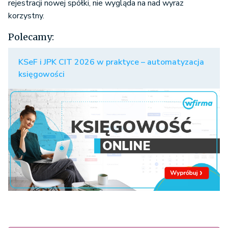
rejestracji nowej spółki, nie wygląda na nad wyraz
korzystny.
Polecamy:
KSeF i JPK CIT 2026 w praktyce – automatyzacja
księgowości