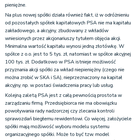
pieniężne.
Na plus nowej spółki działa również fakt, iż w odróżnieniu
od pozostałych spółek kapitałowych PSA nie ma kapitału
zakładowego, a akcyjny, zbudowany z wkładów
wniesionych przez akcjonariuszy tytułem objęcia akcji.
Minimalna wartość kapitału wynosi jedną złotówkę. W
spółce z o.o. jest to 5 tys. zł, natomiast w spółce akcyjnej
100 tys. zł. Dodatkowo w PSA istnieje możliwość
przyznania akcji spółki za wkład niepieniężny (czego nie
można zrobić w SKA i SA), nieprzeznaczony na kapitał
akcyjny, np. w postaci świadczenia pracy lub usług.
Kolejną zaletą PSA jest z całą pewnością prostota w
zarządzaniu firmą. Przedsiębiorca nie ma obowiązku
powoływania rady nadzorczej czy zlecania kontroli
sprawozdań biegłemu rewidentowi. Co więcej, założyciele
spółki mają możliwość wyboru modelu systemu
organizacyjnego spółki. Może to być tzw. model