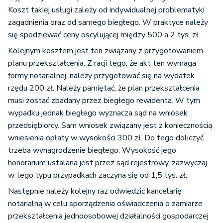
Koszt takiej usługi zależy od indywidualnej problematyki
zagadnienia oraz od samego biegłego. W praktyce należy
się spodziewać ceny oscylującej między 500 a 2 tys. zł.
Kolejnym kosztem jest ten związany z przygotowaniem
planu przekształcenia. Z racji tego, że akt ten wymaga
formy notarialnej, należy przygotować się na wydatek
rzędu 200 zł. Należy pamiętać, że plan przekształcenia
musi zostać zbadany przez biegłego rewidenta. W tym
wypadku jednak biegłego wyznacza sąd na wniosek
przedsiębiorcy. Sam wniosek związany jest z koniecznością
wniesienia opłaty w wysokości 300 zł. Do tego doliczyć
trzeba wynagrodzenie biegłego. Wysokość jego
honorarium ustalana jest przez sąd rejestrowy, zazwyczaj
w tego typu przypadkach zaczyna się od 1,5 tys. zł.
Następnie należy kolejny raz odwiedzić kancelarię
notarialną w celu sporządzenia oświadczenia o zamiarze
przekształcenia jednoosobowej działalności gospodarczej