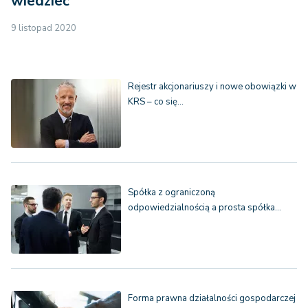
wiedzieć
9 listopad 2020
Rejestr akcjonariuszy i nowe obowiązki w
KRS – co się…
Spółka z ograniczoną
odpowiedzialnością a prosta spółka…
Forma prawna działalności gospodarczej