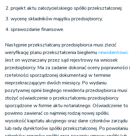
projekt aktu założycielskiego spółki przekształconej;
wycenę składników majątku przedsiębiorcy;
sprawozdanie finansowe.
Następnie przekształcany przedsiębiorca musi zlecić
weryfikację planu przekształcenia biegłemu
rewidentowi
.
Jest on wyznaczany przez sąd rejestrowy na wniosek
przedsiębiorcy. Ma za zadanie dokonać oceny poprawności i
rzetelności sporządzonej dokumentacji w terminie
nieprzekraczającym dwóch miesięcy. Po wydaniu
pozytywnej opinii biegłego rewidenta przedsiębiorca musi
złożyć oświadczenie o przekształceniu przedsiębiorcy
sporządzone w formie aktu notarialnego. Oświadczenie to
powinno zawierać co najmniej rodzaj nowej spółki,
wysokość kapitału akcyjnego oraz dane członków zarządu
lub rady dyrektorów spółki przekształconej. Po powołaniu