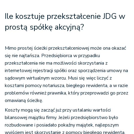
Ile kosztuje przekształcenie JDG w
prostą spółkę akcyjną?
Mimo prostej ścieżki przekształceniowej może ona okazać
się nie najtańsza. Przedsiębiorca w przypadku
przekształcenia nie ma możliwości skorzystania z
internetowej rejestracji spółki oraz sporządzenia umowy na
sądowym wirtualnym wzorcu. Musi się więc liczyć z
kosztami pomocy notariusza, biegłego rewidenta, a w razie
problemów również prawnika, który przeprowadzi go przez
omawianą ścieżkę.
Koszty mogą się zacząć już przy ustalaniu wartości
bilansowej majątku firmy. Jeżeli przedsiębiorstwo było
rozbudowane i posiadało pokaźny majątek, najlepszym
wyjściem jest skorzystanie z pomocy biegłego rewidenta.