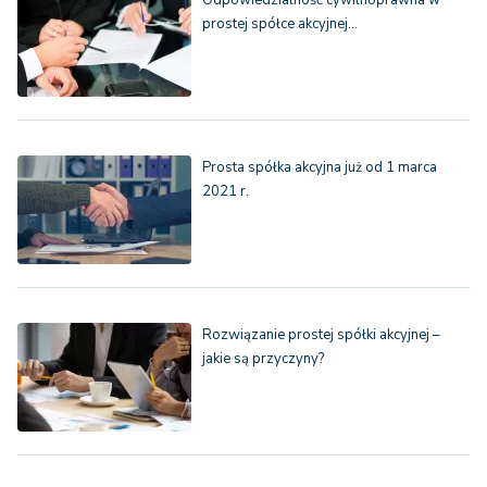
Odpowiedzialność cywilnoprawna w
prostej spółce akcyjnej…
Prosta spółka akcyjna już od 1 marca
2021 r.
Rozwiązanie prostej spółki akcyjnej –
jakie są przyczyny?