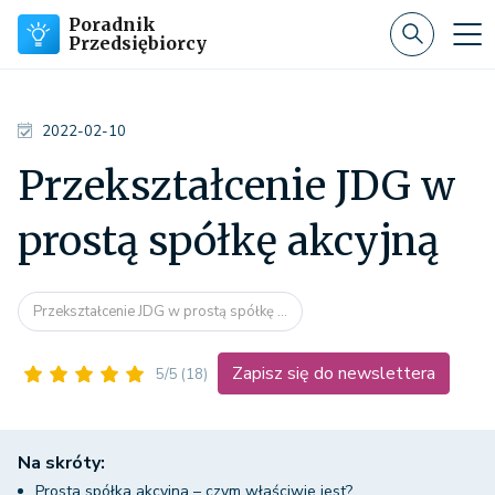
Poradnik
Przedsiębiorcy
2022-02-10
Przekształcenie JDG w
prostą spółkę akcyjną
Przekształcenie JDG w prostą spółkę ...
Zapisz się do newslettera
5/5
(18)
Na skróty:
Prosta spółka akcyjna – czym właściwie jest?