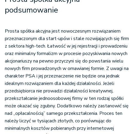
podsumowanie
Prosta spółka akcyjna jest nowoczesnym rozwiązaniem
przeznaczonym dla start-upów i stale rozwijających się firm
z sektora high-tech. Łatwość w jej rejestracji i prowadzeniu
oraz minimalny formalizm w procesie pozyskiwania nowych
akcjonariuszy na pewno przyczyni się do powstania wielu
nowych firm prowadzonych w omawianej formie. Z uwagi na
charakter PSA i jej przeznaczenie nie będzie ona jednak
idealnym rozwiązaniem dla każdej działalności. Jeżeli
przedsiębiorca nie prowadzi działalności kreatywnej,
przekształcanie jednoosobowej firmy w ten rodzaj spółki
może okazać się zgubny. Dodatkowo należy zastanowić się
nad „opłacalnością” samego przekształcenia. Proces ten
należy liczyć w tysiącach złotych, co porównując do
minimalnych kosztów pobieranych przy internetowej