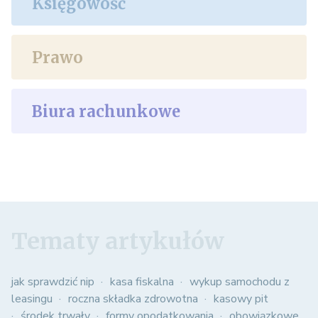
Księgowość
Prawo
Biura rachunkowe
Tematy artykułów
jak sprawdzić nip
kasa fiskalna
wykup samochodu z
leasingu
roczna składka zdrowotna
kasowy pit
środek trwały
formy opodatkowania
obowiązkowe