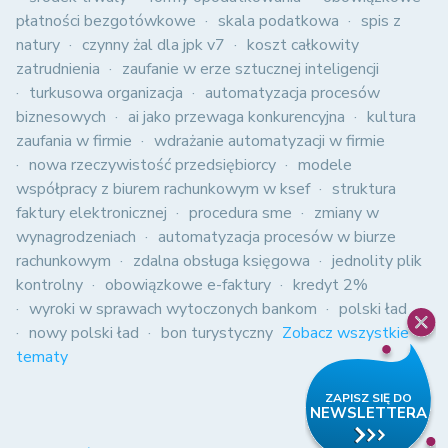
płatności bezgotówkowe
skala podatkowa
spis z
natury
czynny żal dla jpk v7
koszt całkowity
zatrudnienia
zaufanie w erze sztucznej inteligencji
turkusowa organizacja
automatyzacja procesów
biznesowych
ai jako przewaga konkurencyjna
kultura
zaufania w firmie
wdrażanie automatyzacji w firmie
nowa rzeczywistość przedsiębiorcy
modele
współpracy z biurem rachunkowym w ksef
struktura
faktury elektronicznej
procedura sme
zmiany w
wynagrodzeniach
automatyzacja procesów w biurze
rachunkowym
zdalna obsługa księgowa
jednolity plik
kontrolny
obowiązkowe e-faktury
kredyt 2%
wyroki w sprawach wytoczonych bankom
polski ład
nowy polski ład
bon turystyczny
Zobacz wszystkie
tematy