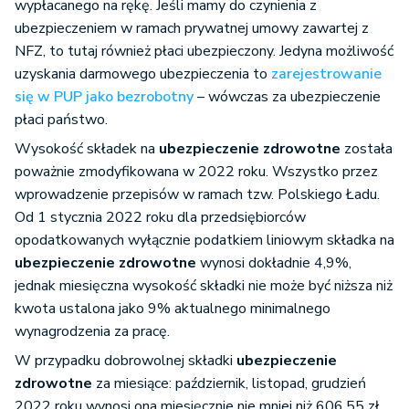
wypłacanego na rękę. Jeśli mamy do czynienia z
ubezpieczeniem w ramach prywatnej umowy zawartej z
NFZ, to tutaj również płaci ubezpieczony. Jedyna możliwość
uzyskania darmowego ubezpieczenia to
zarejestrowanie
się w PUP jako bezrobotny
– wówczas za ubezpieczenie
płaci państwo.
Wysokość składek na
ubezpieczenie zdrowotne
została
poważnie zmodyfikowana w 2022 roku. Wszystko przez
wprowadzenie przepisów w ramach tzw. Polskiego Ładu.
Od 1 stycznia 2022 roku dla przedsiębiorców
opodatkowanych wyłącznie podatkiem liniowym składka na
ubezpieczenie zdrowotne
wynosi dokładnie 4,9%,
jednak miesięczna wysokość składki nie może być niższa niż
kwota ustalona jako 9% aktualnego minimalnego
wynagrodzenia za pracę.
W przypadku dobrowolnej składki
ubezpieczenie
zdrowotne
za miesiące: październik, listopad, grudzień
2022 roku wynosi ona miesięcznie nie mniej niż 606,55 zł