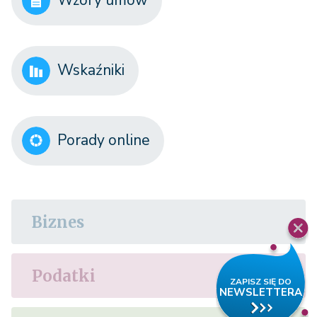
Wzory umów
Wskaźniki
Porady online
Biznes
Podatki