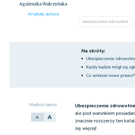
Agnieszka Walczyńska
Artykuły autora
ubezpieczenie zdrowotne
Na skróty:
Ubezpieczenie zdrowot
Każdy będzie mógł się zg
Co wniesie nowe prawo?
Wielkość tekstu:
Ubezpieczenie zdrowotn
ale pod warunkiem posiadani
A
A
znacznie rozszerzy ten kata
się więcej!