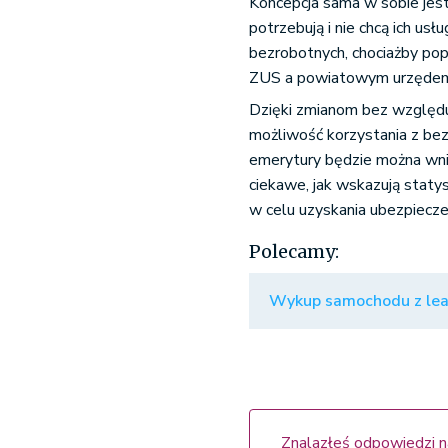
Koncepcja sama w sobie jest
potrzebują i nie chcą ich us
bezrobotnych, chociażby po
ZUS a powiatowym urzędem
Dzięki zmianom bez względu
możliwość korzystania z bez
emerytury będzie można wn
ciekawe, jak wskazują statys
w celu uzyskania ubezpiecze
Polecamy:
Wykup samochodu z leas
Znalazłeś odpowiedzi n