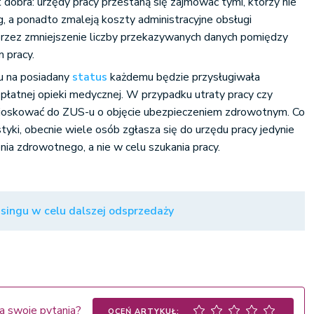
 dobra: urzędy pracy przestaną się zajmować tymi, którzy nie
ług, a ponadto zmaleją koszty administracyjne obsługi
przez zmniejszenie liczby przekazywanych danych pomiędzy
 pracy.
 na posiadany
status
każdemu będzie przysługiwała
płatnej opieki medycznej. W przypadku utraty pracy czy
ioskować do ZUS-u o objęcie ubezpieczeniem zdrowotnym. Co
tyki, obecnie wiele osób zgłasza się do urzędu pracy jedynie
nia zdrowotnego, a nie w celu szukania pracy.
ingu w celu dalszej odsprzedaży
a swoje pytania?
OCEŃ ARTYKUŁ: