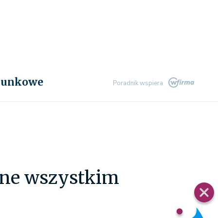
chunkowe
Poradnik wspiera
tne wszystkim