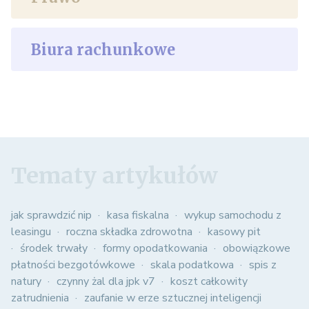
Biura rachunkowe
Tematy artykułów
jak sprawdzić nip
kasa fiskalna
wykup samochodu z
leasingu
roczna składka zdrowotna
kasowy pit
środek trwały
formy opodatkowania
obowiązkowe
płatności bezgotówkowe
skala podatkowa
spis z
natury
czynny żal dla jpk v7
koszt całkowity
zatrudnienia
zaufanie w erze sztucznej inteligencji