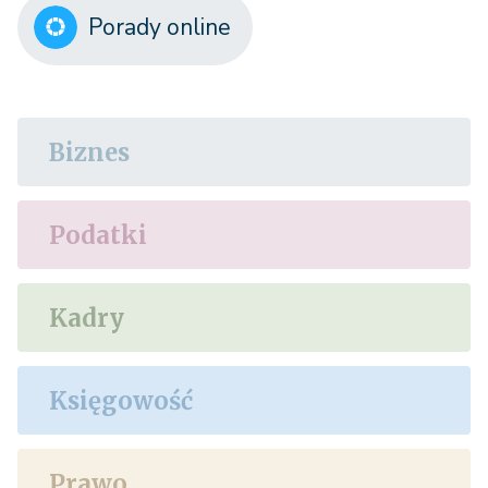
Porady online
Biznes
Podatki
Kadry
Księgowość
Prawo