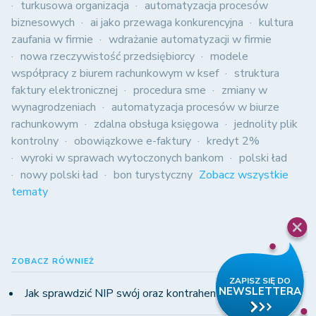
turkusowa organizacja
automatyzacja procesów
biznesowych
ai jako przewaga konkurencyjna
kultura
zaufania w firmie
wdrażanie automatyzacji w firmie
nowa rzeczywistość przedsiębiorcy
modele
współpracy z biurem rachunkowym w ksef
struktura
faktury elektronicznej
procedura sme
zmiany w
wynagrodzeniach
automatyzacja procesów w biurze
rachunkowym
zdalna obsługa księgowa
jednolity plik
kontrolny
obowiązkowe e-faktury
kredyt 2%
wyroki w sprawach wytoczonych bankom
polski ład
nowy polski ład
bon turystyczny
Zobacz wszystkie
tematy
ZOBACZ RÓWNIEŻ
Jak sprawdzić NIP swój oraz kontrahentów?