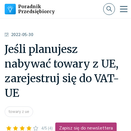
Poradnik
Przedsiębiorcy
2022-05-30
Jeśli planujesz
nabywać towary z UE,
zarejestruj się do VAT-
UE
towary z ue
Zapisz się do newslettera
4/5
(4)