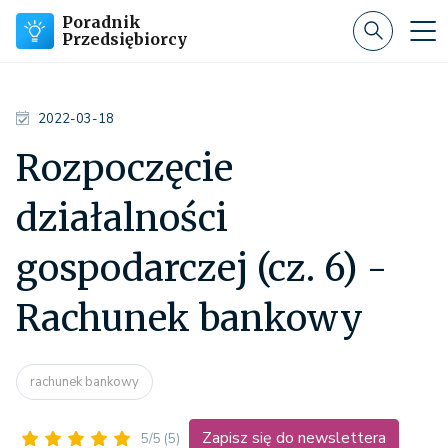
Poradnik
Przedsiębiorcy
2022-03-18
Rozpoczęcie
działalności
gospodarczej (cz. 6) -
Rachunek bankowy
rachunek bankowy
Zapisz się do newslettera
5/5
(5)