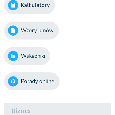
Kalkulatory
Wzory umów
Wskaźniki
Porady online
Biznes