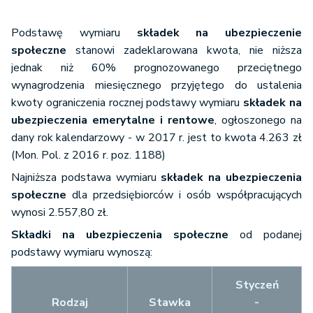
73 1010
FP -
1023 0000
Fundusz
62,67 zł
Podstawę wymiaru
składek na ubezpieczenie
2613 9530
Pracy
społeczne
stanowi zadeklarowana kwota, nie niższa
0000
jednak niż 60% prognozowanego przeciętnego
wynagrodzenia miesięcznego przyjętego do ustalenia
kwoty ograniczenia rocznej podstawy wymiaru
składek na
ubezpieczenia emerytalne i rentowe
, ogłoszonego na
dany rok kalendarzowy - w 2017 r. jest to kwota 4.263 zł
(Mon. Pol. z 2016 r. poz. 1188)
Najniższa podstawa wymiaru
składek na ubezpieczenia
społeczne
dla przedsiębiorców i osób współpracujących
wynosi 2.557,80 zł.
Składki na ubezpieczenia społeczne
od podanej
podstawy wymiaru wynoszą:
Styczeń
Rodzaj
Stawka
-