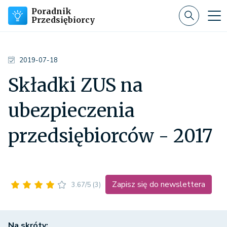
Poradnik
Przedsiębiorcy
2019-07-18
Składki ZUS na
ubezpieczenia
przedsiębiorców - 2017
Zapisz się do newslettera
3.67/5
(3)
Na skróty: