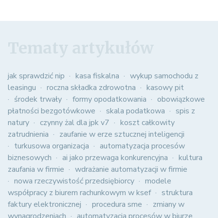
Tematy artykułów
jak sprawdzić nip
kasa fiskalna
wykup samochodu z
leasingu
roczna składka zdrowotna
kasowy pit
środek trwały
formy opodatkowania
obowiązkowe
płatności bezgotówkowe
skala podatkowa
spis z
natury
czynny żal dla jpk v7
koszt całkowity
zatrudnienia
zaufanie w erze sztucznej inteligencji
turkusowa organizacja
automatyzacja procesów
biznesowych
ai jako przewaga konkurencyjna
kultura
zaufania w firmie
wdrażanie automatyzacji w firmie
nowa rzeczywistość przedsiębiorcy
modele
współpracy z biurem rachunkowym w ksef
struktura
faktury elektronicznej
procedura sme
zmiany w
wynagrodzeniach
automatyzacja procesów w biurze