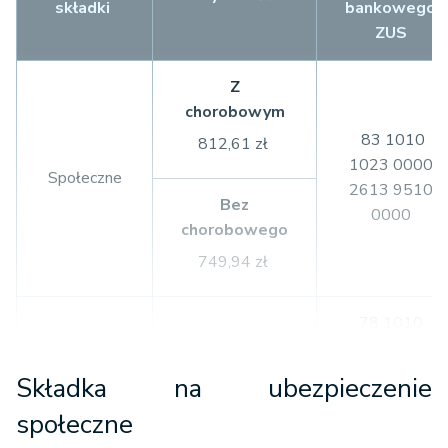
składki
bankowego
ZUS
Z
chorobowym
83 1010
812,61 zł
1023 0000
Społeczne
2613 9510
Bez
0000
chorobowego
749,94 zł
78 1010
1023 0000
Zdrowotne
297,28 zł
2613 9520
Składka na ubezpieczenie
0000
społeczne