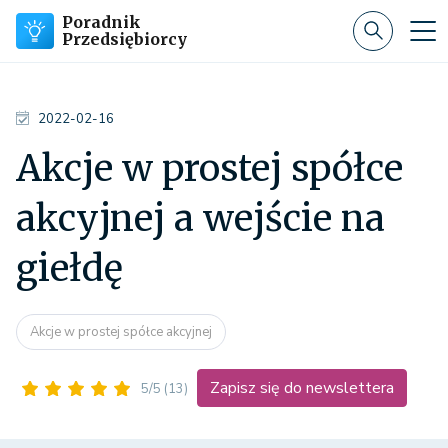
Poradnik
Przedsiębiorcy
2022-02-16
Akcje w prostej spółce
akcyjnej a wejście na
giełdę
Akcje w prostej spółce akcyjnej
Zapisz się do newslettera
5/5
(13)