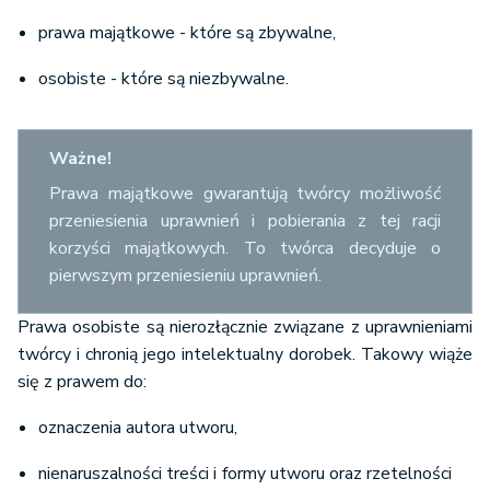
prawa majątkowe - które są zbywalne,
osobiste - które są niezbywalne.
Ważne!
Prawa majątkowe gwarantują twórcy możliwość
przeniesienia uprawnień i pobierania z tej racji
korzyści majątkowych. To twórca decyduje o
pierwszym przeniesieniu uprawnień.
Prawa osobiste są nierozłącznie związane z uprawnieniami
twórcy i chronią jego intelektualny dorobek. Takowy wiąże
się z prawem do:
oznaczenia autora utworu,
nienaruszalności treści i formy utworu oraz rzetelności