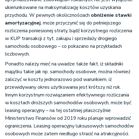
Współczynnik
ukierunkowane na maksymalizację kosztów uzyskania
% amortyzacji
przychodu. W pewnych okolicznościach
obniżenie stawki
ogólnej do
Podstawa
amortyzacyjnej
, może przyczynić się do pełniejszego
amortyzacji
opodatkowania
28
-3
rozliczenia poniesionej straty, bądź korzystnego rozliczenia
będącej
12.
sprzedaży
200,00
69
w KUP transakcji z tyt. zakupu i sprzedaży drogiego
5.
kosztem
54,82%
54,8
samochodu (wiersz
samochodu osobowego – co pokazano na przykładach
uzyskania
10 - wiersz 11)
liczbowych.
przychodów
(wiersz 4/
Ponadto należy mieć na uwadze także fakt, iż składniki
13.
Stawka podatku
19%
1
wiersz
majątku takie jak np. samochody osobowe, można również
1*100%)
zaliczyć w koszty jednorazowo pod warunkiem, iż
Podatek od
przewidywany okres użytkowania jest krótszy niż rok.
transakcji
Innym korzystnym rozwiązaniem efektywnego rozliczania
Stawka
sprzedaży
w kosztach droższych samochodów osobowych, może być
6.
amortyzacji
20%
0,1%
14.
samochodu
5 358
-6
leasing operacyjny – na tej ostatniej płaszczyźnie
rocznej
osobowego
Ministerstwo Finansów od 2019 roku planuje wprowadzić
(wiersz 13 x
ograniczenia. Leasing operacyjny luksusowych samochodów
Amortyzacja
wiersz 14)
osobowych może zatem niedługo stracić na atrakcyjności.