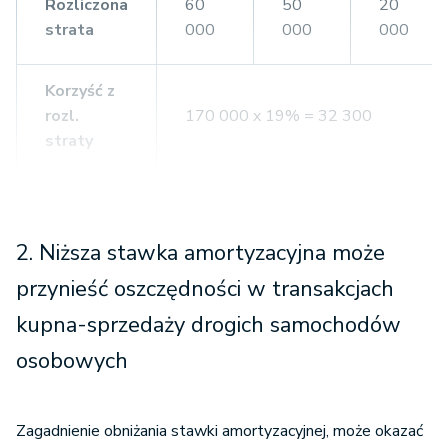
Rozliczona
60
50
20
strata
000
000
000
Korzyść z
rozl.
170 000 x 19% = 32 300
straty
Rozliczenie straty podatkowej przy obniżeniu stawe
optymalizacja podatkowa
2. Niższa stawka amortyzacyjna może
przynieść oszczędności w transakcjach
60
50
30
Dochód
000
000
000
kupna-sprzedaży drogich samochodów
osobowych
Rozliczona
60
50
30
strata
000
000
000
Zagadnienie obniżania stawki amortyzacyjnej, może okazać