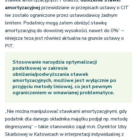
stawek amortyzacyjnych. Ponadto,
obniżenie stawki
amortyzacyjnej
przewidziane w przepisach ustawy o CIT
nie zostało ograniczone przez ustawodawcę żadnym
limitem. Podatnicy mogą zatem obniżyć stawkę
amortyzacyjną do dowolnej wysokości, nawet do 0%” –
niniejsza teza jest również aktualna na gruncie ustawy o
PIT.
Stosowanie narzędzia optymalizacji
podatkowej w zakresie
obniżania/podwyższania stawek
amortyzacyjnych, możliwe jest wyłącznie po
przyjęciu metody liniowej, co jest pewnym
ograniczeniem w omawianej problematyce.
„Nie można manipulować stawkami amortyzacyjnymi, gdy
podatnik dla danego składnika majątku podjął np. metodę
degresywną” – takie stanowisko zajął m.in. Dyrektor Izby
Skarbowej w Katowicach w interpretacji indywidualnej z