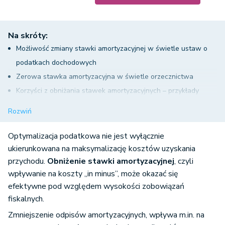
Na skróty:
Możliwość zmiany stawki amortyzacyjnej w świetle ustaw o
podatkach dochodowych
Zerowa stawka amortyzacyjna w świetle orzecznictwa
Korzyści z obniżania stawek amortyzacyjnych – przykłady
1.Obniżenie stawki amortyzacyjnej może być korzystne z
Rozwiń
punktu widzenia rozliczania strat podatkowych
2. Niższa stawka amortyzacyjna może przynieść
Optymalizacja podatkowa nie jest wyłącznie
oszczędności w transakcjach kupna-sprzedaży drogich
ukierunkowana na maksymalizację kosztów uzyskania
przychodu.
Obniżenie stawki amortyzacyjnej
, czyli
samochodów osobowych
wpływanie na koszty „in minus”, może okazać się
Podsumowanie i wnioski
efektywne pod względem wysokości zobowiązań
fiskalnych.
Zmniejszenie odpisów amortyzacyjnych, wpływa m.in. na