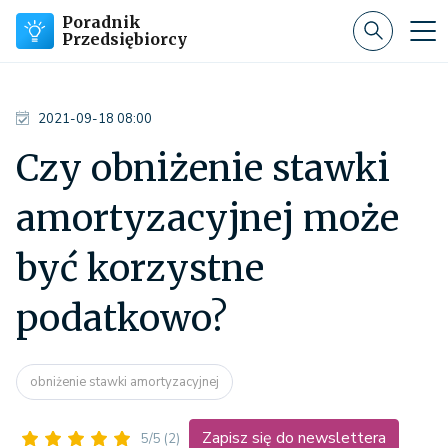
Poradnik
Przedsiębiorcy
2021-09-18 08:00
Czy obniżenie stawki
amortyzacyjnej może
być korzystne
podatkowo?
obniżenie stawki amortyzacyjnej
Zapisz się do newslettera
5/5
(2)