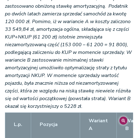
zastosowano obniżoną stawkę amortyzacyjną. Podatnik
po dwóch latach zamierza sprzedać samochód za kwotę
120 000 zł. Pomimo, iż w wariancie A w koszty zaliczono
33 549,84 zł, amortyzacja ogólna, składająca się z części
KUP+NKUP (61 200 zł) istotnie zmniejszyła
niezamortyzowaną część (153 000 – 61 200 = 91 800),
podlegającą zaliczeniu do KUP w momencie sprzedaży. W
wariancie B zastosowanie minimalnej stawki
amortyzacyjnej umożliwiło optymalizację straty z tytułu
amortyzacji NKUP. W momencie sprzedaży wartość
pojazdu, była znacznie niższa od niezamortyzowanej
części, która ze względu na niską stawkę niewiele różniła
się od wartości początkowej (powstała strata). Wariant B
okazał się korzystniejszy o 5228 zł.
Wariant
Wari
L.p.
Pozycja
A
B