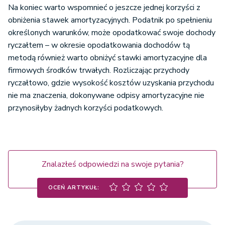
ogólna za
61
Na koniec warto wspomnieć o jeszcze jednej korzyści z
okres 2 lat
306,
7.
200,00
obniżenia stawek amortyzacyjnych. Podatnik po spełnieniu
Korzyść
(wiersz 1 x
określonych warunków, może opodatkować swoje dochody
podatkowa z
wiersz 6 x 2
ryczałtem – w okresie opodatkowania dochodów tą
tytułu transakcji
lata)
6
metodą również warto obniżyć stawki amortyzacyjne dla
zakupu i sprzedaży
1
15.
24
firmowych środków trwałych. Rozliczając przychody
samochodu
016,00
Amortyzacja
ryczałtowo, gdzie wysokość kosztów uzyskania przychodu
osobowego
za okres 2 lat
nie ma znaczenia, dokonywane odpisy amortyzacyjne nie
(wiersz 9 - wiersz
będąca
przynosiłyby żadnych korzyści podatkowych.
14)
kosztem
33
8.
167,
uzyskania
549,84
przychodów
(wiersz 5 x
Znalazłeś odpowiedzi na swoje pytania?
wiersz 7)
OCEŃ ARTYKUŁ: