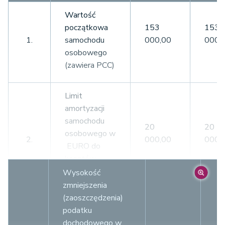
Wartość
początkowa
153
153
1.
samochodu
000,00
000,
osobowego
(zawiera PCC)
Limit
amortyzacji
samochodu
20
20
osobowego w
2.
000,00
000,
EURO do
kosztów
uzyskania
Wysokość
przychodów
zmniejszenia
(zaoszczędzenia)
podatku
Kurs średni
dochodowego w