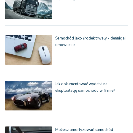
Samochód jako środek trwały - definicja i
omówienie
Jak dokumentować wydatki na
eksploatację samochodu w firmie?
Możesz amortyzować samochód