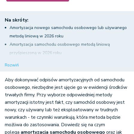
Na skróty:
Amortyzacja nowego samochodu osobowego lub używanego
metodą liniową w 2026 roku
Amortyzacja samochodu osobowego metodą liniową
przyśpieszoną w 2026 roku
Amortyzacja samochodu osobowego - metoda indywidualna
Rozwiń
w 2026 roku
Jednorazowa amortyzacja samochodu osobowego w 2026
Aby dokonywać odpisów amortyzacyjnych od samochodu
roku
osobowego, niezbędne jest ujęcie go w ewidencji środków
trwałych firmy. Przy wyborze odpowiedniej metody
Limity przy amortyzacji samochodu osobowego
amortyzacji istotny jest fakt, czy samochód osobowy jest
Amortyzacja samochodu osobowego w systemie wFirma.pl
nowy, czy używany lub też eksploatowany w trudnych
warunkach - te czynniki warunkują, która metoda będzie
możliwa do zastosowania. Dowiedz się na czym
polega
amortyzacja samochodu osobowego
oraz jak