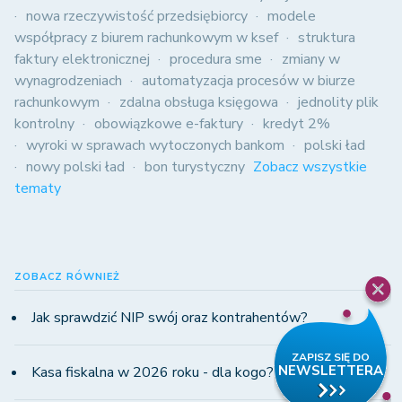
nowa rzeczywistość przedsiębiorcy
modele
współpracy z biurem rachunkowym w ksef
struktura
faktury elektronicznej
procedura sme
zmiany w
wynagrodzeniach
automatyzacja procesów w biurze
rachunkowym
zdalna obsługa księgowa
jednolity plik
kontrolny
obowiązkowe e-faktury
kredyt 2%
wyroki w sprawach wytoczonych bankom
polski ład
nowy polski ład
bon turystyczny
Zobacz wszystkie
tematy
ZOBACZ RÓWNIEŻ
Jak sprawdzić NIP swój oraz kontrahentów?
Kasa fiskalna w 2026 roku - dla kogo?