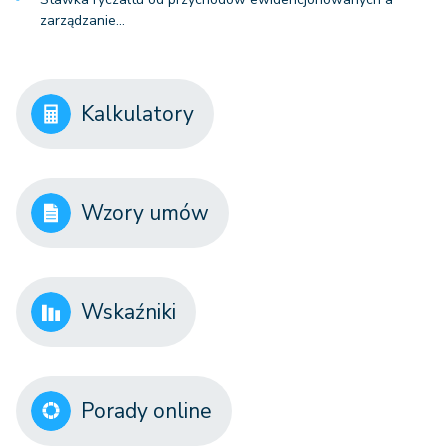
zarządzanie…
Kalkulatory
Wzory umów
Wskaźniki
Porady online