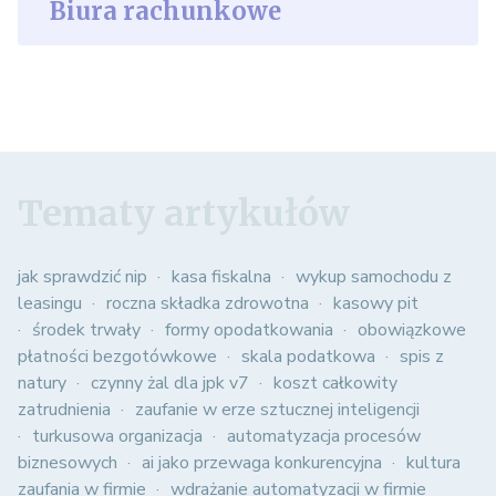
Biura rachunkowe
Tematy artykułów
jak sprawdzić nip
kasa fiskalna
wykup samochodu z
leasingu
roczna składka zdrowotna
kasowy pit
środek trwały
formy opodatkowania
obowiązkowe
płatności bezgotówkowe
skala podatkowa
spis z
natury
czynny żal dla jpk v7
koszt całkowity
zatrudnienia
zaufanie w erze sztucznej inteligencji
turkusowa organizacja
automatyzacja procesów
biznesowych
ai jako przewaga konkurencyjna
kultura
zaufania w firmie
wdrażanie automatyzacji w firmie