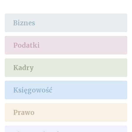
Biznes
Podatki
Kadry
Księgowość
Prawo