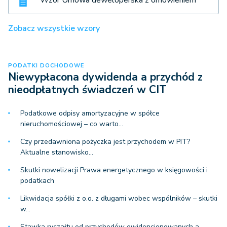
Wzór Umowa deweloperska z omówieniem
Zobacz wszystkie wzory
PODATKI DOCHODOWE
Niewypłacona dywidenda a przychód z
nieodpłatnych świadczeń w CIT
Podatkowe odpisy amortyzacyjne w spółce
nieruchomościowej – co warto…
Czy przedawniona pożyczka jest przychodem w PIT?
Aktualne stanowisko…
Skutki nowelizacji Prawa energetycznego w księgowości i
podatkach
Likwidacja spółki z o.o. z długami wobec wspólników – skutki
w…
Stawka ryczałtu od przychodów ewidencjonowanych a