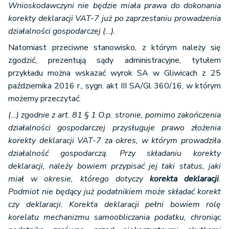
Wnioskodawczyni nie będzie miała prawa do dokonania
korekty deklaracji VAT-7 już po zaprzestaniu prowadzenia
działalności gospodarczej (…).
Natomiast przeciwne stanowisko, z którym należy się
zgodzić, prezentują sądy administracyjne, tytułem
przykładu można wskazać wyrok SA w Gliwicach z 25
października 2016 r., sygn. akt III SA/Gl 360/16, w którym
możemy przeczytać:
(…) zgodnie z art. 81 § 1 O.p. stronie, pomimo zakończenia
działalności gospodarczej przysługuje prawo złożenia
korekty deklaracji VAT-7 za okres, w którym prowadziła
działalność gospodarczą. Przy składaniu korekty
deklaracji, należy bowiem przypisać jej taki status, jaki
miał w okresie, którego dotyczy
korekta deklaracji
.
Podmiot nie będący już podatnikiem może składać korekt
czy deklaracji. Korekta deklaracji pełni bowiem rolę
korelatu mechanizmu samoobliczania podatku, chroniąc