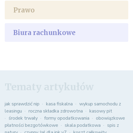
Prawo
Biura rachunkowe
Tematy artykułów
jak sprawdzić nip
kasa fiskalna
wykup samochodu z
leasingu
roczna składka zdrowotna
kasowy pit
środek trwały
formy opodatkowania
obowiązkowe
płatności bezgotówkowe
skala podatkowa
spis z
natury
czynny żal dla jpk v7
koszt całkowity