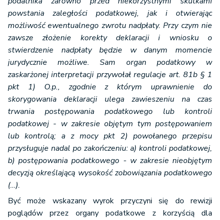
podatnika zarówno przed niekorzystnymi skutkami
powstania zaległości podatkowej, jak i otwierając
możliwość ewentualnego zwrotu nadpłaty. Przy czym nie
zawsze złożenie korekty deklaracji i wniosku o
stwierdzenie nadpłaty będzie w danym momencie
jurydycznie możliwe. Sam organ podatkowy w
zaskarżonej interpretacji przywołał regulacje art. 81b § 1
pkt 1) O.p., zgodnie z którym uprawnienie do
skorygowania deklaracji ulega zawieszeniu na czas
trwania postępowania podatkowego lub kontroli
podatkowej - w zakresie objętym tym postępowaniem
lub kontrolą; a z mocy pkt 2) powołanego przepisu
przysługuje nadal po zakończeniu: a) kontroli podatkowej,
b) postępowania podatkowego - w zakresie nieobjętym
decyzją określającą wysokość zobowiązania podatkowego
(…).
Być może wskazany wyrok przyczyni się do rewizji
poglądów przez organy podatkowe z korzyścią dla