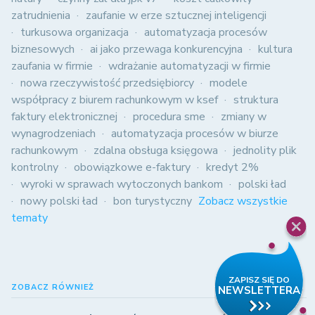
zatrudnienia
zaufanie w erze sztucznej inteligencji
turkusowa organizacja
automatyzacja procesów
biznesowych
ai jako przewaga konkurencyjna
kultura
zaufania w firmie
wdrażanie automatyzacji w firmie
nowa rzeczywistość przedsiębiorcy
modele
współpracy z biurem rachunkowym w ksef
struktura
faktury elektronicznej
procedura sme
zmiany w
wynagrodzeniach
automatyzacja procesów w biurze
rachunkowym
zdalna obsługa księgowa
jednolity plik
kontrolny
obowiązkowe e-faktury
kredyt 2%
wyroki w sprawach wytoczonych bankom
polski ład
nowy polski ład
bon turystyczny
Zobacz wszystkie
tematy
ZOBACZ RÓWNIEŻ