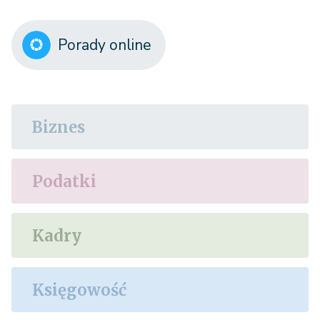
Porady online
Biznes
Podatki
Kadry
Księgowość