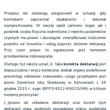
Przepisy nie zawierają uregulowań w sytuacji, gdy
kontrahent zaprzestał działalności i dokonał
wyrejestrowania. W naszej opinii zarówno organ, jak i
podatnik osoba fizyczna wykreślona z rejestru podatników
czynnych ma prawo i obowiązek zweryfikować rozliczenie
podatku od towarów i usług poprzez złożenie deklaracji.
Przy czym prawo to ograniczone jest terminem
przedawnienia zobowiązania.
Dlatego też należy uznać, iż taka
korekta deklaracji
jest
dopuszczalna i wręcz konieczna. Jednak organy podatkowe
prezentują odmienne stanowisko, czego przykładem jest
pismo Dyrektora Izby Skarbowej w Katowicach z 29
grudnia 2015 r., sygn. IBPP3/4512-690/15/MN, w którym
możemy przeczytać:
(…)prawo do składania deklaracji oraz korekt tych
deklaracji mają, podmioty posiadające status podatnika