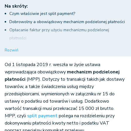
Na skróty:
Czym właściwie jest split payment?
Dobrowolny a obowiązkowy mechanizm podzielonej płatności
Opłacanie faktur przy użyciu mechanizmu podzielonej
płatności
Jak wykonać komunikat przelewu MPP?
Rozwiń
Konsekwencje wynikające z obowiązku split payment
Od 1 listopada 2019 r. weszła w życie ustawa
wprowadzająca obowiązkowy
mechanizm podzielonej
płatności
(MPP). Dotyczy to transakcji takich jak dostawy
towarów, a także świadczenia usług między
przedsiębiorcami, wymienionych w załączniku nr 15 do
ustawy o podatku od towarów i usług. Dodatkowo
wartość transakcji musi przekraczać 15 000 zł brutto.
MPP, czyli
split payment
polega na rozdzieleniu przy
dokonywaniu płatności kwoty netto i podatku VAT
poprzez specjalny komunikat przelewu.