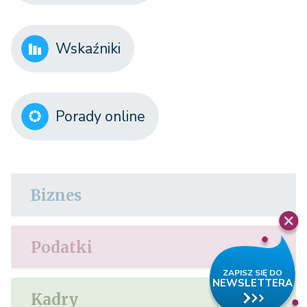
Wskaźniki
Porady online
Biznes
Podatki
Kadry